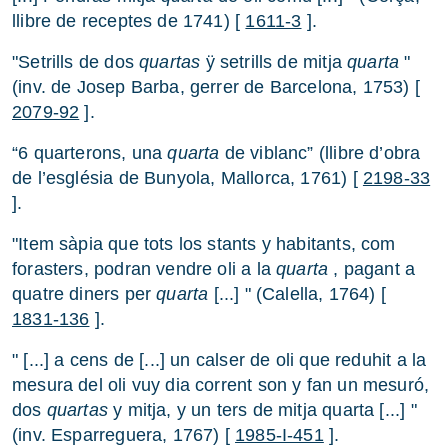
llibre de receptes de 1741) [
1611-3
].
"Setrills de dos
quartas
ÿ setrills de mitja
quarta
"
(inv. de Josep Barba, gerrer de Barcelona, 1753) [
2079-92
].
“6 quarterons, una
quarta
de viblanc” (llibre d’obra
de l’església de Bunyola, Mallorca, 1761) [
2198-33
].
"Item sàpia que tots los stants y habitants, com
forasters, podran vendre oli a la
quarta
, pagant a
quatre diners per
quarta
[...] " (Calella, 1764) [
1831-136
].
" [...] a cens de [...] un calser de oli que reduhit a la
mesura del oli vuy dia corrent son y fan un mesuró,
dos
quartas
y mitja, y un ters de mitja quarta [...] "
(inv. Esparreguera, 1767) [
1985-I-451
].