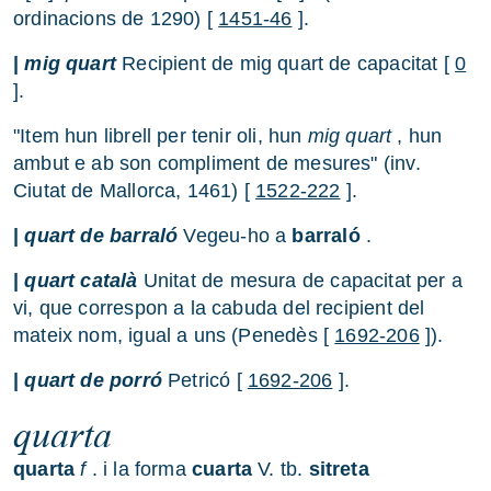
ordinacions de 1290) [
1451-46
].
|
mig quart
Recipient de mig quart de capacitat [
0
].
"Item hun librell per tenir oli, hun
mig quart
, hun
ambut e ab son compliment de mesures" (inv.
Ciutat de Mallorca, 1461) [
1522-222
].
|
quart de barraló
Vegeu-ho a
barraló
.
|
quart català
Unitat de mesura de capacitat per a
vi, que correspon a la cabuda del recipient del
mateix nom, igual a uns (Penedès [
1692-206
]).
|
quart de porró
Petricó [
1692-206
].
quarta
quarta
f
. i la forma
cuarta
V. tb.
sitreta