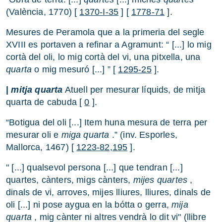
(València, 1770) [
1370-I-35
] [
1778-71
].
Mesures de Peramola que a la primeria del segle
XVIII es portaven a refinar a Agramunt: “ [...] lo mig
cortà del oli, lo mig cortà del vi, una pitxella, una
quarta
o mig mesuró [...] ” [
1295-25
].
|
mitja quarta
Atuell per mesurar líquids, de mitja
quarta de cabuda [
0
].
“Botigua del oli [...] Item huna mesura de terra per
mesurar oli e
miga quarta
.” (inv. Esporles,
Mallorca, 1467) [
1223-82,195
].
" [...] qualsevol persona [...] que tendran [...]
quartes, cànters, migs cànters,
mijes
quartes
,
dinals de vi, arroves, mijes lliures, lliures, dinals de
oli [...] ni pose aygua en la bótta o gerra,
mija
quarta
, mig cànter ni altres vendrà lo dit vi" (llibre