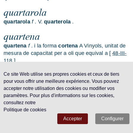
quartarola
quartarola
f
. V.
quarterola
.
quartena
quartena
f
. i la forma
cortena
A Vinyols, unitat de
mesura de capacitat per a oli que equival a [
48-III-
118
].
quarter
Ce site Web utilise ses propres cookies et ceux de tiers
pour vous offrir une meilleure expérience. Vous pouvez
quarter
m
. i les formes
corté
i
corter
.
accepter notre utilisation des cookies ou modifier vos
paramètres. Pour plus d'informations sur les cookies,
|
1
quarter
V. tb.
càntir
Com a unitat de mesura de
consultez notre
capacitat per a líquids, a excepció de per a l'oli, que
Politique de cookies
figura a l'accepció 2 d'aquest article [
0
] per a oli, vi
[
824-VI-270
] Mesura de líquids, especialment de
Accepter
Configurer
vi [
810-IX-24
] Unitat de mesura de capacitat per a