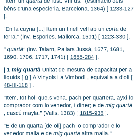
“Item un
quartá
de fust: VIII ds.” (estimació dels
béns d’una especieria, Barcelona, 1364) [
1233-127
].
“En la cuyna [...] Item un tinell vell ab un
corta
de
terra.” (inv. Esporles, Mallorca, 1591) [
1223-330
].
"
quartà"
(inv. Talarn, Pallars Jussà, 1677, 1681,
1690, 1706, 1717, 1741) [
1655-284
].
|
1
mig quartà
Unitat de mesura de capacitat per a
líquids [
0
] A Vinyols i a Vimbodí , equivalia a d’oli [
48-III-118
] .
"Item, tot holi que.s vena, pach per quartera, ayxí lo
comprador com lo venedor, I diner; e de
mig quartà
, cascú mayla." (Valls, 1383) [
1815-938
].
"E de un quarta [de oli] pach lo comprador e lo
venedor malla e de
mig quarta
altra malla."