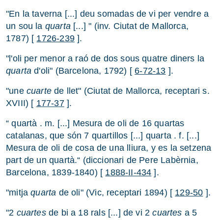
"En la taverna [...] deu somadas de vi per vendre a
un sou la
quarta
[...] " (inv. Ciutat de Mallorca,
1787) [
1726-239
].
"l'oli per menor a raó de dos sous quatre diners la
quarta
d'oli" (Barcelona, 1792) [
6-72-13
].
"une
cuarte
de llet" (Ciutat de Mallorca, receptari s.
XVIII) [
177-37
].
“ quartà . m. [...] Mesura de oli de 16 quartas
catalanas, que són 7 quartillos [...] quarta . f. [...]
Mesura de oli de cosa de una lliura, y es la setzena
part de un quartà.“ (diccionari de Pere Labèrnia,
Barcelona, 1839-1840) [
1888-II-434
].
"mitja
quarta
de oli" (Vic, receptari 1894) [
129-50
].
"2
cuartes
de bi a 18 rals [...] de vi 2
cuartes
a 5