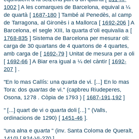
1002
] A les comarques de Barcelona, equival a ¼
de quartà [
1687-180
] També al Penedès, al camp
de Tarragona, al Gironès i a Mallorca [
1692-206
] A
Barcelona, el segle XIII, la quarta d’oli equivalia a [
1768-835
] Sistema de Barcelona per mesurar oli:
carga de 30 quartans de 4 quartons de 4 quartes,
amb carga de [
1692-79
] Unitat de mesura per a oli
[
1692-66
] A Biar era igual a ¼ del càntir [
1692-
207
] .
"En lo mas Callís: una
quarta
de vi. [...] En lo mas
Tora: dos
quartas
de vi." (capbreu Riudeperes,
Osona, 1278 . Còpia de 1793 ) [
1687-191,192
]
" [...] quart de vi o
quarta
doli [...] " (Valls,
ordinacions de 1290) [
1451-46
].
"una alna e
quarta
" (inv. Santa Coloma de Queralt,
1410) [
824-VI-270
].