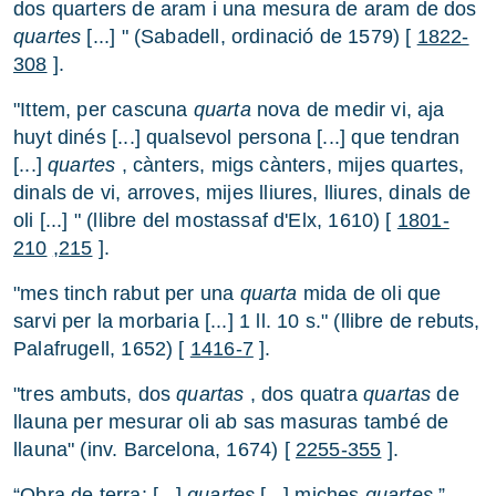
dos quarters de aram i una mesura de aram de dos
quartes
[...] " (Sabadell, ordinació de 1579) [
1822-
308
].
"Ittem, per cascuna
quarta
nova de medir vi, aja
huyt dinés [...] qualsevol persona [...] que tendran
[...]
quartes
, cànters, migs cànters, mijes quartes,
dinals de vi, arroves, mijes lliures, lliures, dinals de
oli [...] " (llibre del mostassaf d'Elx, 1610) [
1801-
210
,215
].
"mes tinch rabut per una
quarta
mida de oli que
sarvi per la morbaria [...] 1 ll. 10 s." (llibre de rebuts,
Palafrugell, 1652) [
1416-7
].
"tres ambuts, dos
quartas
, dos quatra
quartas
de
llauna per mesurar oli ab sas masuras també de
llauna" (inv. Barcelona, 1674) [
2255-355
].
“Obra de terra: [...]
quartes
[...] miches
quartes
”