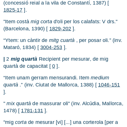
(concessió reial a la vila de Constantí, 1387) [
1825-17
].
"Item costà
mig corta
d'oli per los calafats: V drs."
(Barcelona, 1390) [
1829-202
].
“Ytem: un càntir de
mitg cuartà
, per posar oli.” (inv.
Mataró, 1834) [
3004-253
].
|
2
mig quartà
Recipient per mesurar, de mig
quartà de capacitat [
0
].
“Item unam gerram mensurandi. Item
medium
quartà
.” (inv. Ciutat de Mallorca, 1388) [
1046-151
].
"
mix quartà
de massurar oli" (inv. Alcúdia, Mallorca,
1478) [
1781-131
].
"mig
corta
de mesurar [vi] [...] una corterola [per a