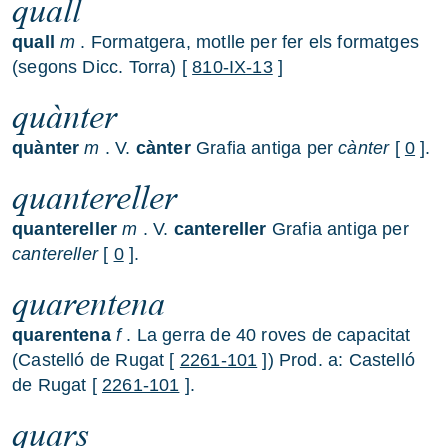
quall
quall
m
. Formatgera, motlle per fer els formatges
(segons Dicc. Torra) [
810-IX-13
]
quànter
quànter
m
. V.
cànter
Grafia antiga per
cànter
[
0
].
quantereller
quantereller
m
. V.
cantereller
Grafia antiga per
cantereller
[
0
].
quarentena
quarentena
f
. La gerra de 40 roves de capacitat
(Castelló de Rugat [
2261-101
]) Prod. a: Castelló
de Rugat [
2261-101
].
quars