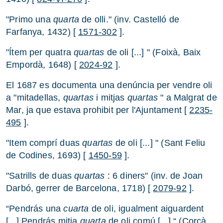
"Primo una
quarta
de olli." (inv. Castelló de
Farfanya, 1432) [
1571-302
].
"Ítem per quatra
quartas
de oli [...] " (Foixà, Baix
Empordà, 1648) [
2024-92
].
El 1687 es documenta una denúncia per vendre oli
a "mitadellas,
quartas
i mitjas
quartas
" a Malgrat de
Mar, ja que estava prohibit per l'Ajuntament [
2235-
495
].
"Item comprí duas
quartas
de oli [...] " (Sant Feliu
de Codines, 1693) [
1450-59
].
"Satrills de duas
quartas
: 6 diners" (inv. de Joan
Darbó, gerrer de Barcelona, 1718) [
2079-92
].
“Pendrás una
cuarta
de oli, igualment aiguardent
[...] Pendrás mitja
quarta
de oli comú [...] “ (Corçà,