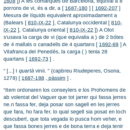
1608
]) A les comarques de Barcelona, equival a 8
porrons de vi, és a dir, a [
1687-180
] [
1692-207
]
Mesura de líquids equivalent aproximadament a
(Balears [
810-IX-22
], Catalunya occidental [
810-
IX-22
], Catalunya oriental [
810-IX-22
]) A Olot
s'usava la carga de vi (que equivalia a ) de 2 bótes
de 4 mallals o canadells de 4 quartans [
1692-69
] A
Vilafranca del Penedès, la carga ( ) tenia 28
quartans [
1692-73
] .
" [...] I
quartà
vinii. " (capbreu Riudeperes, Osona,
1278) [
1687-188
, pàssim
] .
“Item ordonaren los conseylers e los Prohomens de
ab volentat del Vaguer que tot jarrer qui fassa jerres
ne.n fassa fer, deja posar son sagell en les jerres
que fara, ho fara fer, lo qual segell sia posat en loch
descubert, que tota vegada lo pusca hom veher, e
que fassa bones jerres e de bona terra e deja tenir