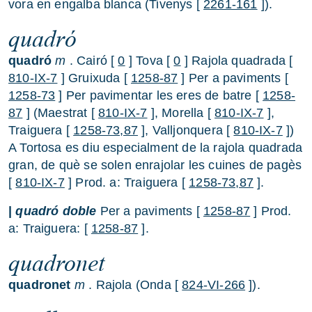
vora en engalba blanca (Tivenys [
2261-161
]).
quadró
quadró
m
. Cairó [
0
] Tova [
0
] Rajola quadrada [
810-IX-7
] Gruixuda [
1258-87
] Per a paviments [
1258-73
] Per pavimentar les eres de batre [
1258-
87
] (Maestrat [
810-IX-7
], Morella [
810-IX-7
],
Traiguera [
1258-73,87
], Valljonquera [
810-IX-7
])
A Tortosa es diu especialment de la rajola quadrada
gran, de què se solen enrajolar les cuines de pagès
[
810-IX-7
] Prod. a: Traiguera [
1258-73,87
].
|
quadró doble
Per a paviments [
1258-87
] Prod.
a: Traiguera: [
1258-87
].
quadronet
quadronet
m
. Rajola (Onda [
824-VI-266
]).