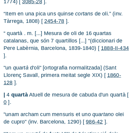
1774) [
3085-28
].
“Item en una pica uns quinse
cortans
de oli.” (inv.
Tàrrega, 1808) [
2454-78
].
“ quartà . m. [...] Mesura de oli de 16 quartas
catalanas, que són 7 quartillos [...] “(diccionari de
Pere Labèrnia, Barcelona, 1839-1840) [
1888-II-434
].
"un
quartà
d'oli" [ortografia normalitzada] (Sant
Llorenç Savall, primera meitat segle XIX) [
1860-
128
].
|
4
quartà
Atuell de mesura de cabuda d'un quartà [
0
].
"unam archam cum mensuris et uno
quartano
olei
de cupro" (inv. Barcelona, 1290) [
986-42
].