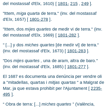
del mostassaf d'Elx, 1610) [
1801-
215
,
249
].
"Ittem,
miga quarta
de terra." (inv. del mostassaf
d'Elx, 1657) [
1801-278
].
"Ittem, dos
mijes quartes
de medir vi de terra." (inv.
del mostassaf d'Elx, 1669) [
1801-282
].
" [...] y dos
miches quartes
[de medir vi] de terra."
(inv. del mostassaf d'Elx, 1673) [
1801-283
].
"Dos
mijes quartes
, una de aram, altra de baro."
(inv. del mostassaf d'Elx, 1685) [
1801-277
].
El 1687 es documenta una denúncia per vendre oli
a "mitadellas, quartas i
mitjas
quartas
" a Malgrat de
Mar, ja que estava prohibit per l'Ajuntament [
2235-
495
].
“ Obra de terra: [...]
miches quartes
” (València,