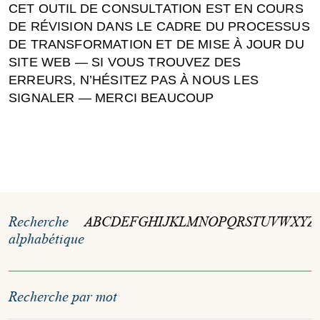
CET OUTIL DE CONSULTATION EST EN COURS
DE RÉVISION DANS LE CADRE DU PROCESSUS
DE TRANSFORMATION ET DE MISE À JOUR DU
SITE WEB — SI VOUS TROUVEZ DES
ERREURS, N’HÉSITEZ PAS À NOUS LES
SIGNALER — MERCI BEAUCOUP
Recherche
A
B
C
D
E
F
G
H
I
J
K
L
M
N
O
P
Q
R
S
T
U
V
W
X
Y
Z
alphabétique
Recherche par mot