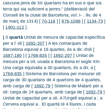
cascuna jerra de XII
quartans
ha en sus e que sia
terra qui sia suficient a jerres." (deliberació del
Consell de la ciutat de Barcelona, vol. I- . 9v, de 4
de març de 1314) [
70-116
] [
876-1086
] [
1134-73
]
[
1901-112
].
|
3
quartà
Unitat de mesura de capacitat específica
per a l’ oli [
1692-207
] A les comarques de
Barcelona equival a 16 quartes, és a dir, d'oli [
1687-180
] [
1768-835
] [
1692-207
] Unitat de
mesura per a oli, usada a Barcelona el segle XIII.
Una carga equivalia a 30 quartans, és a dir, a [
1768-835
] Sistema de Barcelona per mesurar oli:
carga de 30 quartans de 4 quartons de 4 quartes,
amb carga de [
1692-79
] Sistema de Mataró per a
oli: carga de 24 quartans, amb carga de [
1692-79
]
Unitat de capacitat per a oli. A l'Urgell equival a ; a
Cervera equival a . El quartà té 4 lliures, i cada