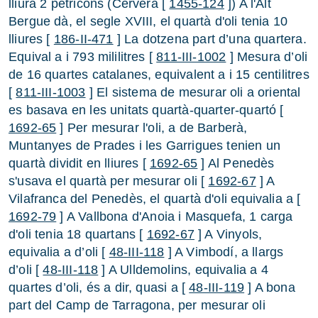
lliura 2 petricons (Cervera [
1455-124
]) A l'Alt
Bergue dà, el segle XVIII, el quartà d'oli tenia 10
lliures [
186-II-471
] La dotzena part d’una quartera.
Equival a i 793 mililitres [
811-III-1002
] Mesura d’oli
de 16 quartes catalanes, equivalent a i 15 centilitres
[
811-III-1003
] El sistema de mesurar oli a oriental
es basava en les unitats quartà-quarter-quartó [
1692-65
] Per mesurar l'oli, a de Barberà,
Muntanyes de Prades i les Garrigues tenien un
quartà dividit en lliures [
1692-65
] Al Penedès
s'usava el quartà per mesurar oli [
1692-67
] A
Vilafranca del Penedès, el quartà d'oli equivalia a [
1692-79
] A Vallbona d'Anoia i Masquefa, 1 carga
d'oli tenia 18 quartans [
1692-67
] A Vinyols,
equivalia a d’oli [
48-III-118
] A Vimbodí, a llargs
d’oli [
48-III-118
] A Ulldemolins, equivalia a 4
quartes d’oli, és a dir, quasi a [
48-III-119
] A bona
part del Camp de Tarragona, per mesurar oli