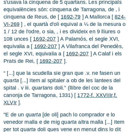
s'usava la cinquena de 5 quartans. Les principals
equivalències són: cinquena de Tarragona, de , i
cinquena de Reus, de [
1692-79
] A Mallorca [
824-
VI-269
] , el quartà d'oli equival a ¼ de la mesura o
1 / 12 de l'odre, o sia, , i es divideix en 9 lliures o
108 unces [
1692-207
] A Palamós, el segle XVI,
equivalia a [
1692-207
] A Vilafranca del Penedès,
el segle XVI, equivalia a [
1692-207
] A Calaf i els
Prats de Rei, [
1692-207
].
“ [...] que la scudella sie gran que .v. ne fasen un
quarta
[...] Item al spitaler a ob de les lantees del
spital . v iii.
quartans
doli.” (llibre del coc de la
canonja de Tarragona, 1331) [
1772-f. XXVIIIr,f.
XLVIr
].
"E de un
quarta
[de oli] pach lo comprador e lo
venedor malla e de mig
quarta
altra malla [...] Item
per tot
quarta
doli ques vene en menut dins lo dit