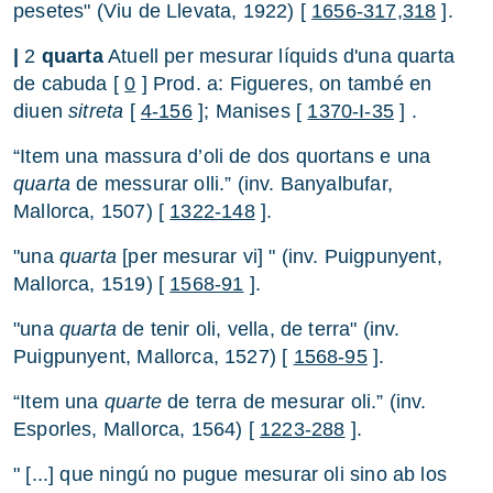
pesetes" (Viu de Llevata, 1922) [
1656-317,318
].
|
2
quarta
Atuell per mesurar líquids d'una quarta
de cabuda [
0
] Prod. a: Figueres, on també en
diuen
sitreta
[
4-156
]; Manises [
1370-I-35
] .
“Item una massura d’oli de dos quortans e una
quarta
de messurar olli.” (inv. Banyalbufar,
Mallorca, 1507) [
1322-148
].
"una
quarta
[per mesurar vi] " (inv. Puigpunyent,
Mallorca, 1519) [
1568-91
].
"una
quarta
de tenir oli, vella, de terra" (inv.
Puigpunyent, Mallorca, 1527) [
1568-95
].
“Item una
quarte
de terra de mesurar oli.” (inv.
Esporles, Mallorca, 1564) [
1223-288
].
" [...] que ningú no pugue mesurar oli sino ab los