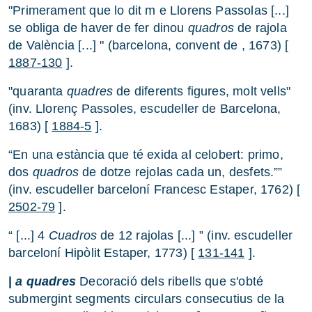
"Primerament que lo dit m e Llorens Passolas [...]
se obliga de haver de fer dinou
quadros
de rajola
de València [...] " (barcelona, convent de , 1673) [
1887-130
].
"quaranta
quadres
de diferents figures, molt vells"
(inv. Llorenç Passoles, escudeller de Barcelona,
1683) [
1884-5
].
“En una estància que té exida al celobert: primo,
dos
quadros
de dotze rejolas cada un, desfets.””
(inv. escudeller barceloní Francesc Estaper, 1762) [
2502-79
].
“ [...] 4
Cuadros
de 12 rajolas [...] ” (inv. escudeller
barceloní Hipòlit Estaper, 1773) [
131-141
].
|
a quadres
Decoració dels ribells que s'obté
submergint segments circulars consecutius de la