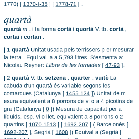
1770) [
1370-I-35
] [
1778-71
] .
quartà
quartà
m
. i la forma
cortà
i
quortà
V. tb.
cortà
,
cortai
i
cortan
.
|
1
quartà
Unitat usada pels terrissers p er mesurar
la terra . Equi val ia a 5,793 litres. S’esmenta a:
Nicolau Reyner:
Llibre de les fornades
[
47-93
].
|
2
quartà
V. tb.
setzena
,
quarter
,
vuitè
La
cabuda d'un quartà és variable segons les
comarques (Catalunya [
1455-124
]) Unitat de m
esura equivalent a 8 porrons de vi o a 4 picotins de
gra (Catalunya [
0
]) Mesura de capacitat per a
líquids, esp. vi o llet, equivalent a 8 porrons o 2
quartins [
1070-1513
] [
1692-207
] ( Barcelonès [
1692-207
], Segrià [
1608
]) Equival a (Segrià [