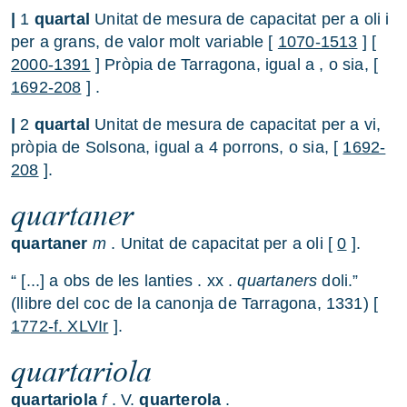
|
1
quartal
Unitat de mesura de capacitat per a oli i
per a grans, de valor molt variable [
1070-1513
] [
2000-1391
] Pròpia de Tarragona, igual a , o sia, [
1692-208
] .
|
2
quartal
Unitat de mesura de capacitat per a vi,
pròpia de Solsona, igual a 4 porrons, o sia, [
1692-
208
].
quartaner
quartaner
m
. Unitat de capacitat per a oli [
0
].
“ [...] a obs de les lanties . xx .
quartaners
doli.”
(llibre del coc de la canonja de Tarragona, 1331) [
1772-f. XLVIr
].
quartariola
quartariola
f
. V.
quarterola
.