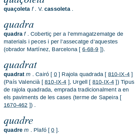
quaçoleta
f
. V.
cassoleta
.
quadra
quadra
f
. Cobertiç per a l’emmagatzematge de
materials i peces i per l’assecatge d’aquestes
(obrador Martínez, Barcelona [
6-68-9
]).
quadrat
quadrat
m
. Cairó [
0
] Rajola quadrada [
810-IX-4
]
(País Valencià [
810-IX-4
], Urgell [
810-IX-4
]) Tipus
de rajola quadrada, emprada tradicionalment a en
els paviments de les cases (terme de Sapeira [
1670-462
]) .
quadre
quadre
m
. Plafó [
0
].