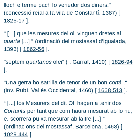
lloch e terme pach lo venedor dos diners."
(concessió reial a la vila de Constantí, 1387) [
1825-17
].
" [...] que les mesures del oli vinguen dretes al
quartà
[...] " (ordinació del mostassaf d'Igualada,
1393) [
1862-56
].
"septem
quartanos
olei" ( , Garraf, 1410) [
1826-94
].
"Una gerra ho satrilla de tenor de un bon
cortà
."
(inv. Rubí, Vallès Occidental, 1460) [
1668-513
].
“ [...] los Mesurers del dit Oli hagen a tenir dos
Cortants
per tant que com haura mesurat ab lo hu,
e, scorrera puixa mesurar ab laltre [...] ”
(ordinacions del mostassaf, Barcelona, 1468) [
1029-444
].