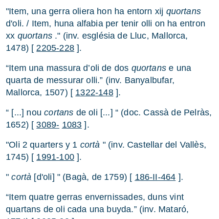
"Item, una gerra oliera hon ha entorn xij
quortans
d'oli. / Item, huna alfabia per tenir olli on ha entron
xx
quortans
." (inv. església de Lluc, Mallorca,
1478) [
2205-228
].
“Item una massura d’oli de dos
quortans
e una
quarta de messurar olli.” (inv. Banyalbufar,
Mallorca, 1507) [
1322-148
].
“ [...] nou
cortans
de oli [...] “ (doc. Cassà de Pelràs,
1652) [
3089-
1083
].
"Oli 2 quarters y 1
cortà
" (inv. Castellar del Vallès,
1745) [
1991-100
].
"
cortà
[d'oli] " (Bagà, de 1759) [
186-II-464
].
“Item quatre gerras envernissades, duns vint
quartans de oli cada una buyda.” (inv. Mataró,