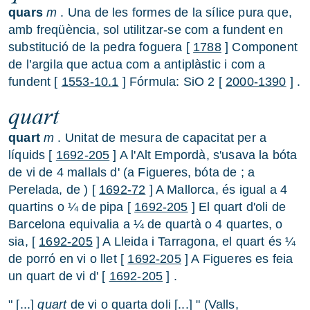
quars
m
. Una de les formes de la sílice pura que,
amb freqüència, sol utilitzar-se com a fundent en
substitució de la pedra foguera [
1788
] Component
de l’argila que actua com a antiplàstic i com a
fundent [
1553-10.1
] Fórmula: SiO 2 [
2000-1390
] .
quart
quart
m
. Unitat de mesura de capacitat per a
líquids [
1692-205
] A l'Alt Empordà, s'usava la bóta
de vi de 4 mallals d' (a Figueres, bóta de ; a
Perelada, de ) [
1692-72
] A Mallorca, és igual a 4
quartins o ¼ de pipa [
1692-205
] El quart d'oli de
Barcelona equivalia a ¼ de quartà o 4 quartes, o
sia, [
1692-205
] A Lleida i Tarragona, el quart és ¼
de porró en vi o llet [
1692-205
] A Figueres es feia
un quart de vi d' [
1692-205
] .
" [...]
quart
de vi o quarta doli [...] " (Valls,