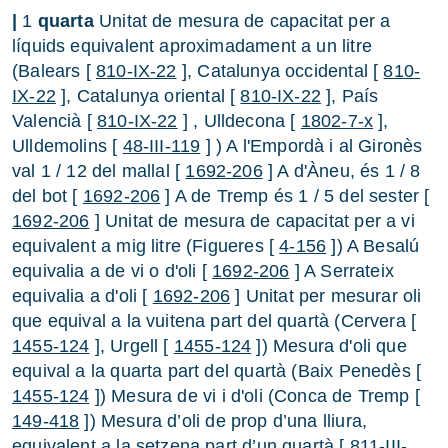
|
1
quarta
Unitat de mesura de capacitat per a
líquids equivalent aproximadament a un litre
(Balears [
810-IX-22
], Catalunya occidental [
810-
IX-22
], Catalunya oriental [
810-IX-22
], País
Valencià [
810-IX-22
] , Ulldecona [
1802-7-x
],
Ulldemolins [
48-III-119
] ) A l'Empordà i al Gironès
val 1 / 12 del mallal [
1692-206
] A d'Àneu, és 1 / 8
del bot [
1692-206
] A de Tremp és 1 / 5 del sester [
1692-206
] Unitat de mesura de capacitat per a vi
equivalent a mig litre (Figueres [
4-156
]) A Besalú
equivalia a de vi o d'oli [
1692-206
] A Serrateix
equivalia a d'oli [
1692-206
] Unitat per mesurar oli
que equival a la vuitena part del quartà (Cervera [
1455-124
], Urgell [
1455-124
]) Mesura d'oli que
equival a la quarta part del quartà (Baix Penedès [
1455-124
]) Mesura de vi i d'oli (Conca de Tremp [
149-418
]) Mesura d’oli de prop d’una lliura,
equivalent a la setzena part d’un quartà [
811-III-