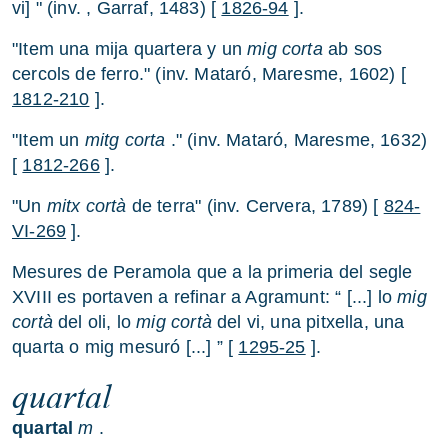
vi] " (inv. , Garraf, 1483) [
1826-94
].
"Item una mija quartera y un
mig corta
ab sos
cercols de ferro." (inv. Mataró, Maresme, 1602) [
1812-210
].
"Item un
mitg corta
." (inv. Mataró, Maresme, 1632)
[
1812-266
].
"Un
mitx cortà
de terra" (inv. Cervera, 1789) [
824-
VI-269
].
Mesures de Peramola que a la primeria del segle
XVIII es portaven a refinar a Agramunt: “ [...] lo
mig
cortà
del oli, lo
mig cortà
del vi, una pitxella, una
quarta o mig mesuró [...] ” [
1295-25
].
quartal
quartal
m
.