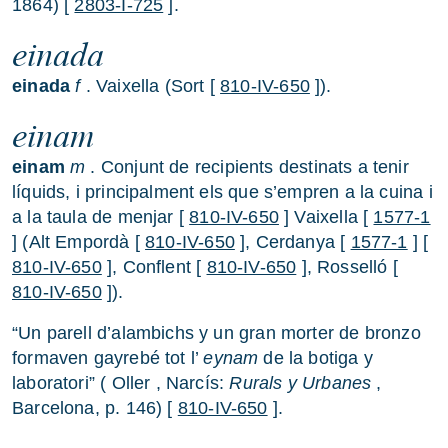
1864) [
2803-I-725
].
einada
einada
f
. Vaixella (Sort [
810-IV-650
]).
einam
einam
m
. Conjunt de recipients destinats a tenir
líquids, i principalment els que s’empren a la cuina i
a la taula de menjar [
810-IV-650
] Vaixella [
1577-1
] (Alt Empordà [
810-IV-650
], Cerdanya [
1577-1
] [
810-IV-650
], Conflent [
810-IV-650
], Rosselló [
810-IV-650
]).
“Un parell d’alambichs y un gran morter de bronzo
formaven gayrebé tot l’
eynam
de la botiga y
laboratori” ( Oller , Narcís:
Rurals y Urbanes
,
Barcelona, p. 146) [
810-IV-650
].