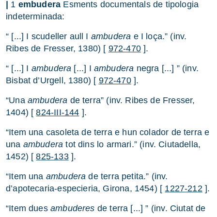
|
1
embudera
Esments documentals de tipologia
indeterminada:
“ [...] I scudeller aull I
ambudera
e I loça.” (inv.
Ribes de Fresser, 1380) [
972-470
].
“ [...] I
ambudera
[...] I
ambudera
negra [...] ” (inv.
Bisbat d’Urgell, 1380) [
972-470
].
“Una
ambudera
de terra” (inv. Ribes de Fresser,
1404) [
824-III-144
].
“Item una casoleta de terra e hun colador de terra e
una
ambudera
tot dins lo armari.” (inv. Ciutadella,
1452) [
825-133
].
“Item una
ambudera
de terra petita.” (inv.
d’apotecaria-especieria, Girona, 1454) [
1227-212
].
“Item dues
ambuderes
de terra [...] ” (inv. Ciutat de