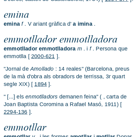
emina
emina
f
. V ariant gràfica d'
a
imina
.
emmotllador emmotlladora
emmotllador emmotlladora
m
. i
f
. Persona que
emmotlla [
2000-621
].
"Jornal de
Amollado
: 14 reales" (Barcelona, preus
de la mà d'obra als obradors de terrissa, 3r quart
segle XIX) [
1894
].
" [...] els
enmotlladors
demanen feina" ( , carta de
Joan Baptista Coromina a Rafael Masó, 1911) [
2294-136
].
emmotllar
emmotllar
v
. i les formes
amotllar
i
motllar
Donar