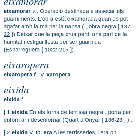
eixamorar
eixamorar
v
. Operació destinada a assecar els
guarniments. L’obra està eixamorada quan es pot
agafar amb la mà per la nansa ( , obra negra [
137-
22
]) Deixar que la peça crua perdi una part de la
humitat i estigui llesta per ser guarnida
(Esparreguera [
1022-215
]).
eixaropera
eixaropera
f
. V.
xaropera
.
eixida
eixida
f
.
|
1
eixida
En els forns de terrissa negra , porta per
enforn ar i desenfornar (Quart d’Onyar [
136-23
] ) .
|
2
eixida
V. tb.
era
A les terrisseries, l'era on