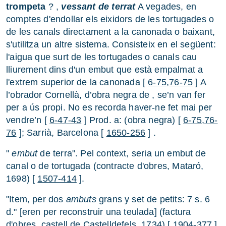
trompeta
? ,
vessant de terrat
A vegades, en
comptes d'endollar els eixidors de les tortugades o
de les canals directament a la canonada o baixant,
s'utilitza un altre sistema. Consisteix en el següent:
l'aigua que surt de les tortugades o canals cau
lliurement dins d'un embut que està empalmat a
l'extrem superior de la canonada [
6-75,76-75
] A
l’obrador Cornellà, d’obra negra de , se’n van fer
per a ús propi. No es recorda haver-ne fet mai per
vendre’n [
6-47-43
] Prod. a: (obra negra) [
6-75,76-
76
]; Sarrià, Barcelona [
1650-256
] .
"
embut
de terra". Pel context, seria un embut de
canal o de tortugada (contracte d'obres, Mataró,
1698) [
1507-414
].
"Item, per dos
ambuts
grans y set de petits: 7 s. 6
d." [eren per reconstruir una teulada] (factura
d'obres, castell de Castelldefels, 1734) [
1904-377
].