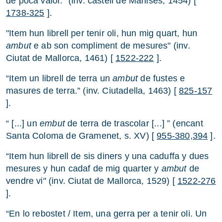
de poca valor." (inv. castell de Manises, 1454) [
1738-325
].
"Item hun librell per tenir oli, hun mig quart, hun
ambut
e ab son compliment de mesures" (inv.
Ciutat de Mallorca, 1461) [
1522-222
].
“Item un librell de terra un
ambut
de fustes e
masures de terra.” (inv. Ciutadella, 1463) [
825-157
].
“ [...] un
embut
de terra de trascolar [...] ” (encant
Santa Coloma de Gramenet, s. XV) [
955-380,394
].
“Item hun librell de sis diners y una caduffa y dues
mesures y hun cadaf de mig quarter y
ambut
de
vendre vi" (inv. Ciutat de Mallorca, 1529) [
1522-276
].
“En lo rebostet / Item, una gerra per a tenir oli. Un