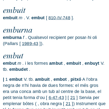
embuit
embuit
m
. V.
embut
[
810-IV-748
].
emburna
emburna
f
. Qualsevol recipient per posar-hi oli
(Pallars [
1989-43
]).
embut
embut
m
. i les formes
ambut
,
embuit
,
enbuyt
V.
tb.
embudet
.
|
1
embut
V. tb.
ambuit
,
embot
,
pitxó
A l’obra
negra de n’hi havia de dues formes: el més gros
era una conca amb un tub al centre de la base, el
petit tenia forma d’ou [
6-47-43
] [
21
] Servia per
emplenar bótes ( , obra negra [
21
]) Instrument que