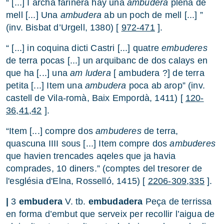
“ [...] I archa farinera hay una
ambudera
plena de
mell [...] Una
ambudera
ab un poch de mell [...] ”
(inv. Bisbat d’Urgell, 1380) [
972-471
].
“ [...] in coquina dicti Castri [...] quatre
embuderes
de terra pocas [...] un arquibanc de dos calays en
que ha [...] una
am ludera
[ ambudera ?] de terra
petita [...] Item una
ambudera
poca ab arop” (inv.
castell de Vila-romà, Baix Empordà, 1411) [
120-
36,41,42
].
“Item [...] compre dos
ambuderes
de terra,
quascuna IIII sous [...] Item compre dos
ambuderes
que havien trencades aqeles que ja havia
comprades, 10 diners.” (comptes del tresorer de
l'església d'Elna, Rosselló, 1415) [
2206-309,335
].
|
3
embudera
V. tb.
embudadera
Peça de terrissa
en forma d’embut que serveix per recollir l’aigua de