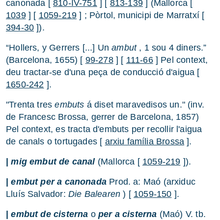
canonada [
810-IV-751
] [
813-139
] (Mallorca [
1039
] [
1059-219
] ; Pòrtol, municipi de Marratxí [
394-30
]).
“Hollers, y Gerrers [...] Un
ambut
, 1 sou 4 diners.”
(Barcelona, 1655) [
99-278
] [
111-66
] Pel context,
deu tractar-se d'una peça de conducció d'aigua [
1650-242
].
"Trenta tres
embuts
á diset maravedisos un." (inv.
de Francesc Brossa, gerrer de Barcelona, 1857)
Pel context, es tracta d'embuts per recollir l'aigua
de canals o tortugades [
arxiu família Brossa
].
|
mig embut de canal
(Mallorca [
1059-219
]).
|
embut per a canonada
Prod. a: Maó (arxiduc
Lluís Salvador:
Die Balearen
) [
1059-150
].
|
embut
de cisterna
o
per a cisterna
(Maó) V. tb.