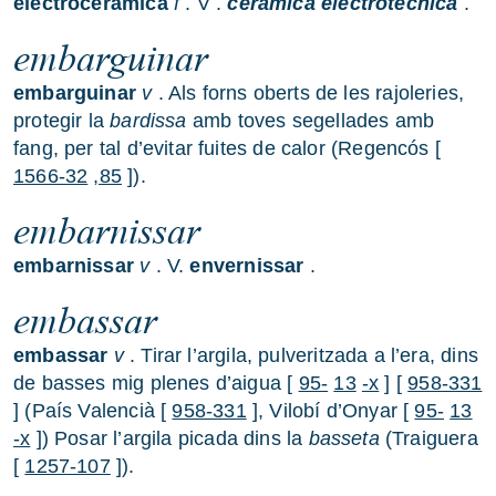
electroceràmica
f
. V .
ceràmica electrotècnica
.
embarguinar
embarguinar
v
. Als forns oberts de les rajoleries,
protegir la
bardissa
amb toves segellades amb
fang, per tal d’evitar fuites de calor (Regencós [
1566-32
,85
]).
embarnissar
embarnissar
v
. V.
envernissar
.
embassar
embassar
v
. Tirar l’argila, pulveritzada a l’era, dins
de basses mig plenes d’aigua [
95-
13
-x
] [
958-331
] (País Valencià [
958-331
], Vilobí d’Onyar [
95-
13
-x
]) Posar l’argila picada dins la
basseta
(Traiguera
[
1257-107
]).