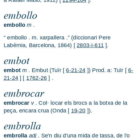
a Rafael Masó, 1912) [
2294-164
].
embollo
embollo
m
.
“ embollo . m. xarpallera .” (diccionari Pere
Labèrnia, Barcelona, 1864) [
2803-I-611
].
embot
embot
m
. Embut (Tuïr [
6-21-24
]) Prod. a: Tuïr [
6-
21-24
] [
1762-26
] .
embrocar
embrocar
v
. Col· locar els brocs a la botxa de la
peça, encara crua (Onda [
19-20
]).
embrolla
embrolla
adj
. Se'n diu d'una mida de tassa, de l'o