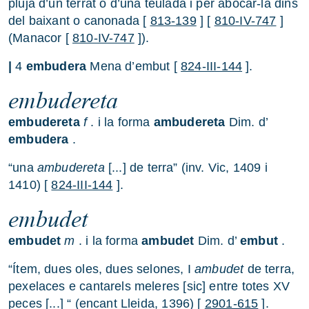
pluja d’un terrat o d’una teulada i per abocar-la dins
del baixant o canonada [
813-139
] [
810-IV-747
]
(Manacor [
810-IV-747
]).
|
4
embudera
Mena d’embut [
824-III-144
].
embudereta
embudereta
f
. i la forma
ambudereta
Dim. d’
embudera
.
“una
ambudereta
[...] de terra” (inv. Vic, 1409 i
1410) [
824-III-144
].
embudet
embudet
m
. i la forma
ambudet
Dim. d’
embut
.
“Ítem, dues oles, dues selones, I
ambudet
de terra,
pexelaces e cantarels meleres [sic] entre totes XV
peces [...] “ (encant Lleida, 1396) [
2901-615
].