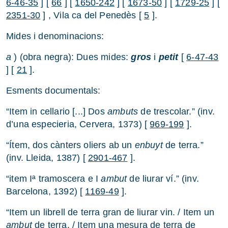
6-46-35
] [
66
] [
1650-242
] [
1673-50
] [
1729-25
] [
2351-30
] , Vila ca del Penedès [
5
].
Mides i denominacions:
a
) (obra negra): Dues mides:
gros
i
petit
[
6-47-43
] [
21
].
Esments documentals:
“Item in cellario [...] Dos
ambuts
de trescolar.” (inv.
d’una especieria, Cervera, 1373) [
969-199
].
“Ítem, dos cànters oliers ab un
enbuyt
de terra.”
(inv. Lleida, 1387) [
2901-467
].
“item Iª tramoscera e I
ambut
de liurar ví.” (inv.
Barcelona, 1392) [
1169-49
].
“Item un librell de terra gran de liurar vin. / Item un
ambut
de terra. / Item una mesura de terra de