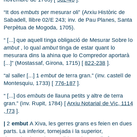
“It dos
embuts
per mesurar oli” (Arxiu Històric de
Sabadell, llibre 02/E 243; inv. de Pau Planes, Santa
Perpètua de Mogoda, 1705).
“ [...] que aquell tinga obligació de Mesurar Sobre lo
ambut
, lo qual
ambut
tinga de estar quant lo
mesurara dins la ahina que lo Compredor aportarà
[...]” (Mostassaf, Girona, 1715) [
822-238
].
“al saller [...] 1
embut
de terra gran.” (inv. castell de
Montesquiu, 1733) [
776-187
].
“ [...] dos
embuts
de llauna petits y altre de terra
gran.” (inv. Rupit, 1784) [
Arxiu Notarial de Vic, 1114
, f73
].
|
2
embut
A Xiva, les gerres grans es feien en dues
parts. La inferior, tornejada i la superior,