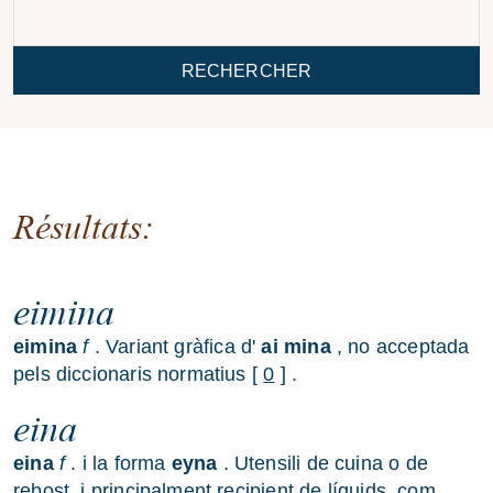
RECHERCHER
Résultats:
eimina
eimina
f
. Variant gràfica d'
ai
mina
, no acceptada
pels diccionaris normatius [
0
] .
eina
eina
f
. i la forma
eyna
. Utensili de cuina o de
rebost, i principalment recipient de líquids, com