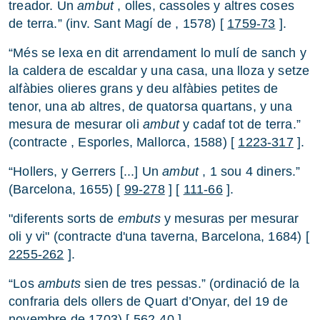
treador. Un
ambut
, olles, cassoles y altres coses
de terra.” (inv. Sant Magí de , 1578) [
1759-73
].
“Més se lexa en dit arrendament lo mulí de sanch y
la caldera de escaldar y una casa, una lloza y setze
alfàbies olieres grans y deu alfàbies petites de
tenor, una ab altres, de quatorsa quartans, y una
mesura de mesurar oli
ambut
y cadaf tot de terra.”
(contracte , Esporles, Mallorca, 1588) [
1223-317
].
“Hollers, y Gerrers [...] Un
ambut
, 1 sou 4 diners.”
(Barcelona, 1655) [
99-278
] [
111-66
].
"diferents sorts de
embuts
y mesuras per mesurar
oli y vi" (contracte d'una taverna, Barcelona, 1684) [
2255-262
].
“Los
ambuts
sien de tres pessas.” (ordinació de la
confraria dels ollers de Quart d’Onyar, del 19 de
novembre de 1703) [
562-40
].