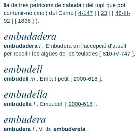
lla de tres petricons de cabuda i del tupí que pot
contenir-ne cinc ( del Camp [
4-147
] [
23
] [
48-III-
92
] [
1838
] ).
embudadera
embudadera
f
. Embudera en l’accepció d’atuell
per recollir les aigües de les teulades [
810-IV-747
].
embudell
embudell
m
. Embut petit [
2000-618
].
embudella
embudella
f
. Embudell [
2000-618
].
embudera
embudera
f
. V. tb.
embudereta
.