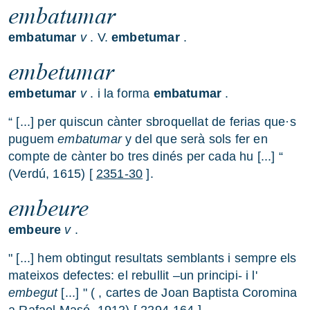
embatumar
embatumar
v
. V.
embetumar
.
embetumar
embetumar
v
. i la forma
embatumar
.
“ [...] per quiscun cànter sbroquellat de ferias que·s
puguem
embatumar
y del que serà sols fer en
compte de cànter bo tres dinés per cada hu [...] “
(Verdú, 1615) [
2351-30
].
embeure
embeure
v
.
" [...] hem obtingut resultats semblants i sempre els
mateixos defectes: el rebullit –un principi- i l'
embegut
[...] " ( , cartes de Joan Baptista Coromina