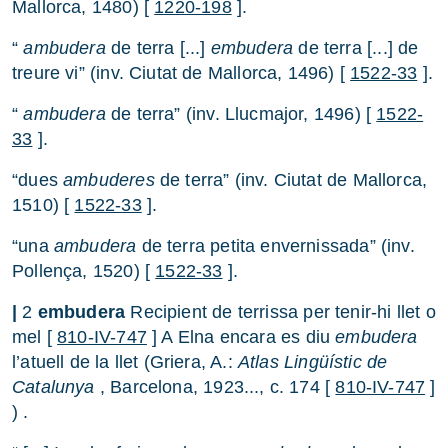
Mallorca, 1480) [
1220-198
].
“
ambudera
de terra [...]
embudera
de terra [...] de
treure vi” (inv. Ciutat de Mallorca, 1496) [
1522-33
].
“
ambudera
de terra” (inv. Llucmajor, 1496) [
1522-
33
].
“dues
ambuderes
de terra” (inv. Ciutat de Mallorca,
1510) [
1522-33
].
“una
ambudera
de terra petita envernissada” (inv.
Pollença, 1520) [
1522-33
].
|
2
embudera
Recipient de terrissa per tenir-hi llet o
mel [
810-IV-747
] A Elna encara es diu
embudera
l’atuell de la llet (Griera, A.:
Atlas Lingüístic de
Catalunya
, Barcelona, 1923..., c. 174 [
810-IV-747
]
) .