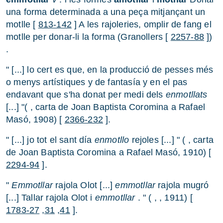
una forma determinada a una peça mitjançant un
motlle [
813-142
] A les rajoleries, omplir de fang el
motlle per donar-li la forma (Granollers [
2257-88
])
.
" [...] lo cert es que, en la producció de pesses més
o menys artístiques y de fantasía y en el pas
endavant que s'ha donat per medi dels
enmotllats
[...] "( , carta de Joan Baptista Coromina a Rafael
Masó, 1908) [
2366-232
].
" [...] jo tot el sant día
enmotllo
rejoles [...] " ( , carta
de Joan Baptista Coromina a Rafael Masó, 1910) [
2294-94
].
"
Emmotllar
rajola Olot [...]
emmotllar
rajola mugró
[...] Tallar rajola Olot i
emmotllar
. " ( , , 1911) [
1783-27
,31
,41
].