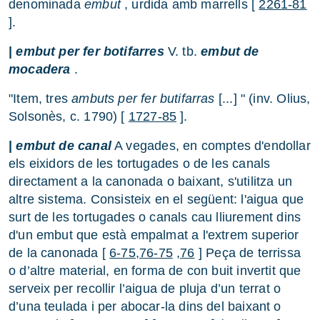
denominada
embut
, urdida amb marrells [
2261-81
].
|
embut per fer botifarres
V. tb.
embut de
mocadera
.
"Item, tres
ambuts per fer butifarras
[...] " (inv. Olius,
Solsonès, c. 1790) [
1727-85
].
|
embut de canal
A vegades, en comptes d'endollar
els eixidors de les tortugades o de les canals
directament a la canonada o baixant, s'utilitza un
altre sistema. Consisteix en el següent: l'aigua que
surt de les tortugades o canals cau lliurement dins
d'un embut que està empalmat a l'extrem superior
de la canonada [
6-75,76-75
,76
] Peça de terrissa
o d’altre material, en forma de con buit invertit que
serveix per recollir l’aigua de pluja d’un terrat o
d’una teulada i per abocar-la dins del baixant o