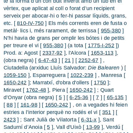
té la forma d’un con buit invertit amb un tub en el
vèrtex, que aplicat al coll o forat d’un recipient
serveix per abocar-hi o fer-hi passar líquids, grans,
etc. [
810-IV-750
] Els més corrents eren de fusta o
metàl· lics i, més rarament, de terrissa [
955-380
]
N’hi havia de grans per omplir les bótes i de petits
per treure el vi [
955-380
] (a tota [
1775-I-252
])
Prod. a: Agost [
2337-92
], l'Alcora [
1653-113
],
(obra negra) [
6-47-43
] [
21
] [
2252-67
] ,
Ciutadella (arxiduc Lluís Salvador:
Die Balearen
) [
1059-150
], Esparreguera [
1022-239
] , Manresa [
1650-242
]; Marratxí, d'obra d'ollers [
1750
];
Miravet [
1762-48
], Piera [
1650-242
] ; Quart
d’Onyar (obra negra) [
5
] [
6-25-36
] [
7
] [
65-135
]
[
88
] [
161-98
] [
1650-242
] , on a vegades hi feien
estries a l’interior perquè no rodés el vi [
351
] [
2423
] ; Sant Julià de Vilatorta [
6-31-x
], Sant
Sadurní d’Anoia [
5
], Vall d'Uixò [
13-99
], Verdú [