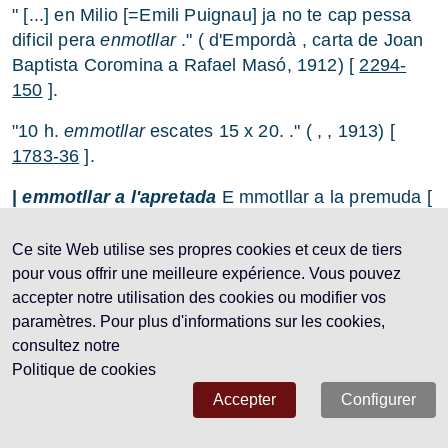
" [...] en Milio [=Emili Puignau] ja no te cap pessa
dificil pera
enmotllar
." ( d'Empordà , carta de Joan
Baptista Coromina a Rafael Masó, 1912) [
2294-
150
].
"10 h.
emmotllar
escates 15 x 20. ." ( , , 1913) [
1783-36
].
|
emmotllar a l'apretada
E mmotllar a la premuda [
0
] Procediment per emmotllar rajoles amb relleus
que consisteix en apretar el fang, amb els dits,
Ce site Web utilise ses propres cookies et ceux de tiers
contra un motlle de guix; posteriorment es va fer a
pour vous offrir une meilleure expérience. Vous pouvez
màquina, amb matrius de ferro (Pujol i Bausis,
accepter notre utilisation des cookies ou modifier vos
Esplugues de Llobregat, s. XIX-XX [
97-52
]).
paramètres. Pour plus d'informations sur les cookies,
consultez notre
|
emmotllar a l'engalba
S'omple el motlle de guix
Politique de cookies
amb engalba i es deixa reposar un temps fins a que
Accepter
Configurer
es forma una capa d'argila adherida a les parets del
motlle, per l'absorció d'aigua pròpia del guix. Quan