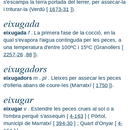
s'escampa la terra portada del terrer, per assecar-la
i triturar-la (Verdú [
1673-31
]).
eixugada
eixugada
f
. La primera fase de la cocció, en la
qual s'evapora l'aigua continguda per les peces, a
una temperatura d'entre 100ºC i 15ºC (Granollers [
2257-26
,88
]).
eixugadors
eixugadors
m
.
pl
. Lleixes per assecar les peces
d'olleria abans de coure-les (Marratxí [
1750
]).
eixugar
eixugar
v
. Estendre les peces crues al sol o a
l'ombra perquè s'assequin [
4-163
] ( Pòrtol,
municipi de Marratxí [
394-30
] ; Quart d'Onyar [
4-