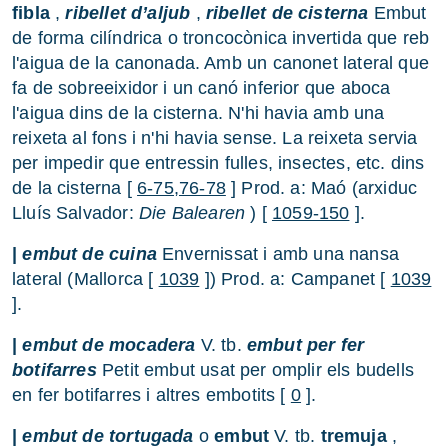
fibla
,
ribellet d’aljub
,
ribellet de cisterna
Embut
de forma cilíndrica o troncocònica invertida que reb
l'aigua de la canonada. Amb un canonet lateral que
fa de sobreeixidor i un canó inferior que aboca
l'aigua dins de la cisterna. N'hi havia amb una
reixeta al fons i n'hi havia sense. La reixeta servia
per impedir que entressin fulles, insectes, etc. dins
de la cisterna [
6-75,76-78
] Prod. a: Maó (arxiduc
Lluís Salvador:
Die Balearen
) [
1059-150
].
|
embut de cuina
Envernissat i amb una nansa
lateral (Mallorca [
1039
]) Prod. a: Campanet [
1039
].
|
embut de mocadera
V. tb.
embut per fer
botifarres
Petit embut usat per omplir els budells
en fer botifarres i altres embotits [
0
].
|
embut de tortugada
o
embut
V. tb.
tremuja
,