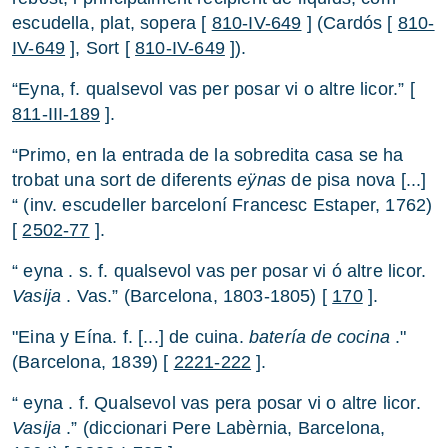
escudella, plat, sopera [
810-IV-649
] (Cardós [
810-
IV-649
], Sort [
810-IV-649
]).
“Eyna, f. qualsevol vas per posar vi o altre licor.” [
811-III-189
].
“Primo, en la entrada de la sobredita casa se ha
trobat una sort de diferents
eÿnas
de pisa nova [...]
“ (inv. escudeller barceloní Francesc Estaper, 1762)
[
2502-77
].
“ eyna . s. f. qualsevol vas per posar vi ó altre licor.
Vasija
. Vas.” (Barcelona, 1803-1805) [
170
].
"Eina y Eína. f. [...] de cuina.
batería de cocina
."
(Barcelona, 1839) [
2221-222
].
“ eyna . f. Qualsevol vas pera posar vi o altre licor.
Vasija
.” (diccionari Pere Labèrnia, Barcelona,