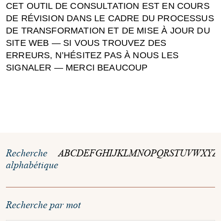
CET OUTIL DE CONSULTATION EST EN COURS
DE RÉVISION DANS LE CADRE DU PROCESSUS
DE TRANSFORMATION ET DE MISE À JOUR DU
SITE WEB — SI VOUS TROUVEZ DES
ERREURS, N’HÉSITEZ PAS À NOUS LES
SIGNALER — MERCI BEAUCOUP
Recherche
A
B
C
D
E
F
G
H
I
J
K
L
M
N
O
P
Q
R
S
T
U
V
W
X
Y
Z
alphabétique
Recherche par mot