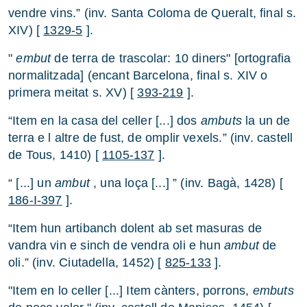
vendre vins.” (inv. Santa Coloma de Queralt, final s.
XIV) [
1329-5
].
"
embut
de terra de trascolar: 10 diners" [ortografia
normalitzada] (encant Barcelona, final s. XIV o
primera meitat s. XV) [
393-219
].
“Item en la casa del celler [...] dos
ambuts
la un de
terra e l altre de fust, de omplir vexels.” (inv. castell
de Tous, 1410) [
1105-137
].
“ [...] un
ambut
, una loça [...] ” (inv. Bagà, 1428) [
186-I-397
].
“Item hun artibanch dolent ab set masuras de
vandra vin e sinch de vendra oli e hun
ambut
de
oli.” (inv. Ciutadella, 1452) [
825-133
].
"Item en lo celler [...] Item cànters, porrons,
embuts