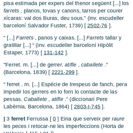
pisa estimada per expers del thenor següent [...] los
farrets
, planos, tovas y canons, tarros per courer
xícaras: val dos lliuras, deu sous.” (inv. escudeller
barceloní Salvador Fuster, 1739) [
2502-76
].
“ [...]
Farrets
, panos y caixas. [...]
Farrets
tallar y
gratillar [...] “ (inv. escudeller barceloní Hipòlit
Estaper, 1773) [
131-142
].
"Ferret. m. [...] de gerrer.
atifle
,
caballete
."
(Barcelona, 1839) [
2221-299
].
“ ferret . m. [...] Espécie de trespeus de fanch, pera
impedir los gerrers en lo forn lo contacte de las
pessas.
Caballete
,
atifle
.” (diccionari Pere
Labèrnia, Barcelona, 1864) [
2803-I-745
].
|
3
ferret
Ferrussa [
0
] Eina que serveix per
raure
les peces i retocar-ne les imperfeccions (Horta de