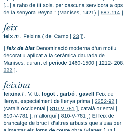
[...] a raho de III sols. per cascuna servidora a ops
de la senyora Reyna.” (Manises, 1421) [
687-114
].
feix
feix
m
. Feixina ( del Camp [
23
]).
|
feix de blat
Denominació moderna d’un motiu
decoratiu aplicat a la ceràmica daurada de
Manises, durant el període 1460-1500 [
1212-
208,
222
].
feixina
feixina
f
. V. tb.
fogot
,
garbó
,
gavell
Feix de
llenya, especialment de llenya prima [
2252-92
]
(català occidental [
810-V-781
], català oriental [
810-V-781
], mallorquí [
810-V-781
]) El feix de
brancatge de bruc i d’altres arbusts que s’usa per
alimentar els forns de coure obra (Blanes [
24
],