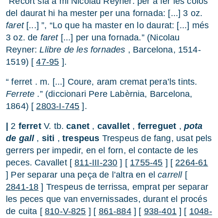
“Recort sia a mi Nicolau Reyner: per a fer les colós
del daurat hi ha mester per una fornada: [...] 3 oz.
faret
[...] ”, “Lo que ha master en lo daurat: [...] més
3 oz. de
faret
[...] per una fornada.” (Nicolau
Reyner:
Llibre de les fornades
, Barcelona, 1514-
1519) [
47-95
].
“ ferret . m. [...] Coure, aram cremat pera’ls tints.
Ferrete
.” (diccionari Pere Labèrnia, Barcelona,
1864) [
2803-I-745
].
|
2
ferret
V. tb.
canet
,
cavallet
,
ferreguet
,
pota
de gall
,
siti
,
trespeus
Trespeus de fang, usat pels
gerrers per impedir, en el forn, el contacte de les
peces. Cavallet [
811-III-230
] [
1755-45
] [
2264-61
] Per separar una peça de l’altra en el
carrell
[
2841-18
] Trespeus de terrissa, emprat per separar
les peces que van envernissades, durant el procés
de cuita [
810-V-825
] [
861-884
] [
938-401
] [
1048-