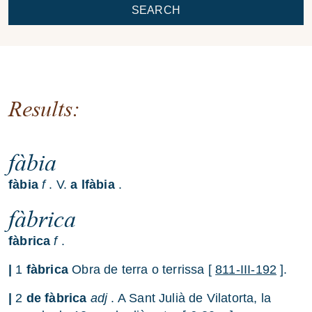
SEARCH
Results:
fàbia
fàbia
f
. V.
a
lfàbia
.
fàbrica
fàbrica
f
.
|
1
fàbrica
Obra de terra o terrissa [
811-III-192
].
|
2
de fàbrica
adj
. A Sant Julià de Vilatorta, la