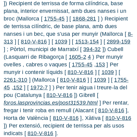
]) Recipient de terrissa de forma cilíndrica, base
plana, interior envernissat, amb dues nanses i un
broc (Mallorca [
1755-45
] [
1868-281
] ) Recipient
de terrissa cilíndric, de base plana, amb dues
nanses i un bec, que s’usa per munyir (Mallorca [
8-
313
] [
810-V-816
] [
1039
] [
1513-154
] [
2899-159
] ; Pòrtol, municipi de Marratxí [
394-32
]) Cubell
(Lasquarri de Ribagorça [
1605-2
4
) Per munyir
ovelles , cabres o vaques [
1755-45
,153
] Per
munyir i contenir líquids [
810-V-816
] [
1039
] [
2261-310
] (Mallorca [
810-V-816
] [
1039
] [
1755-
45
,152
] [
1972-7
] ) Per tenir aigua i treure-la del
pou (Catalunya [
810-V-816
]) Gibrell [
foros.lasprovincias.es/post31539.html
] Per rentar,
fregar i tenir roba en remull (Alacant [
810-V-816
],
Horta de València [
810-V-816
], Xàtiva [
810-V-816
]) Per extensió, recipient de terrissa per als usos
indicats [
810-V-816
].