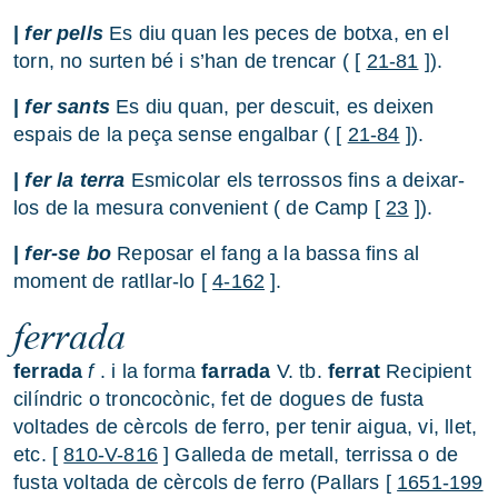
|
fer pells
Es diu quan les peces de botxa, en el
torn, no surten bé i s’han de trencar ( [
21-81
]).
|
fer sants
Es diu quan, per descuit, es deixen
espais de la peça sense engalbar ( [
21-84
]).
|
fer la terra
Esmicolar els terrossos fins a deixar-
los de la mesura convenient ( de Camp [
23
]).
|
fer-se bo
Reposar el fang a la bassa fins al
moment de ratllar-lo [
4-162
].
ferrada
ferrada
f
. i la forma
farrada
V. tb.
ferrat
Recipient
cilíndric o troncocònic, fet de dogues de fusta
voltades de cèrcols de ferro, per tenir aigua, vi, llet,
etc. [
810-V-816
] Galleda de metall, terrissa o de
fusta voltada de cèrcols de ferro (Pallars [
1651-199