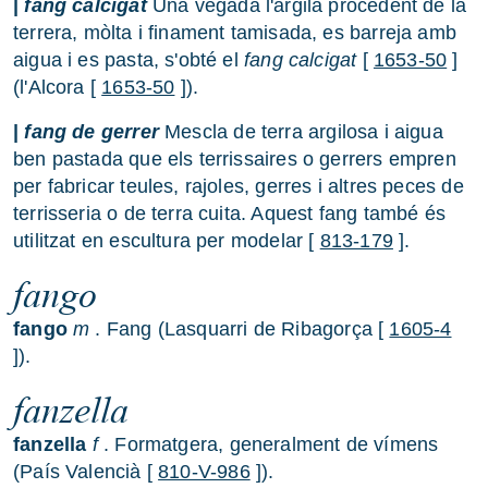
|
fang calcigat
Una vegada l'argila procedent de la
terrera, mòlta i finament tamisada, es barreja amb
aigua i es pasta, s'obté el
fang calcigat
[
1653-50
]
(l'Alcora [
1653-50
]).
|
fang de gerrer
Mescla de terra argilosa i aigua
ben pastada que els terrissaires o gerrers empren
per fabricar teules, rajoles, gerres i altres peces de
terrisseria o de terra cuita. Aquest fang també és
utilitzat en escultura per modelar [
813-179
].
fango
fango
m
. Fang (Lasquarri de Ribagorça [
1605-4
]).
fanzella
fanzella
f
. Formatgera, generalment de vímens
(País Valencià [
810-V-986
]).