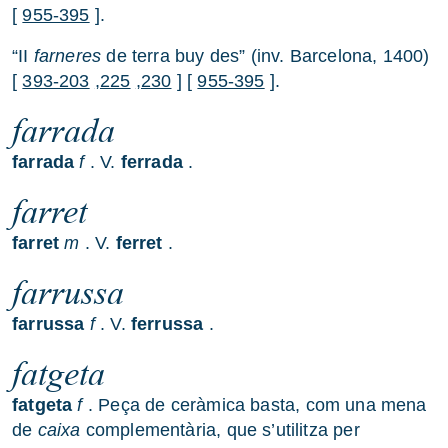
[
955-395
].
“II
farneres
de terra buy des” (inv. Barcelona, 1400)
[
393-203
,225
,230
] [
955-395
].
farrada
farrada
f
. V.
ferrada
.
farret
farret
m
. V.
ferret
.
farrussa
farrussa
f
. V.
ferrussa
.
fatgeta
fatgeta
f
. Peça de ceràmica basta, com una mena
de
caixa
complementària, que s’utilitza per