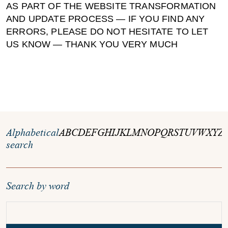
AS PART OF THE WEBSITE TRANSFORMATION
AND UPDATE PROCESS — IF YOU FIND ANY
ERRORS, PLEASE DO NOT HESITATE TO LET
US KNOW — THANK YOU VERY MUCH
Alphabetical
A
B
C
D
E
F
G
H
I
J
K
L
M
N
O
P
Q
R
S
T
U
V
W
X
Y
Z
search
Search by word