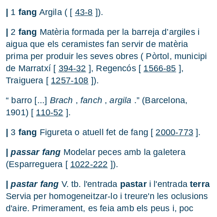
|
1
fang
Argila ( [
43-8
]).
|
2
fang
Matèria formada per la barreja d’argiles i
aigua que els ceramistes fan servir de matèria
prima per produir les seves obres ( Pòrtol, municipi
de Marratxí [
394-32
], Regencós [
1566-85
],
Traiguera [
1257-108
]).
“ barro [...]
Brach
,
fanch
,
argila
.” (Barcelona,
1901) [
110-52
].
|
3
fang
Figureta o atuell fet de fang [
2000-773
].
|
passar fang
Modelar peces amb la galetera
(Esparreguera [
1022-222
]).
|
pastar fang
V. tb. l'entrada
pastar
i l'entrada
terra
Servia per homogeneitzar-lo i treure'n les oclusions
d'aire. Primerament, es feia amb els peus i, poc