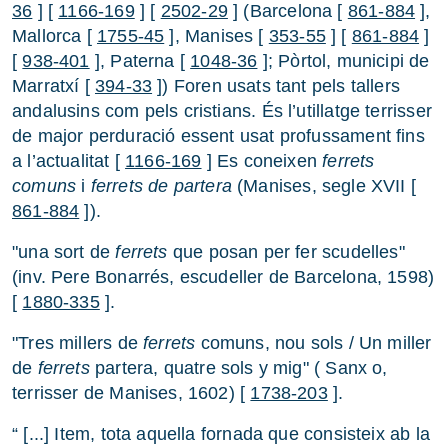
36
] [
1166-169
] [
2502-29
] (Barcelona [
861-884
],
Mallorca [
1755-45
], Manises [
353-55
] [
861-884
]
[
938-401
], Paterna [
1048-36
]; Pòrtol, municipi de
Marratxí [
394-33
]) Foren usats tant pels tallers
andalusins com pels cristians. És l’utillatge terrisser
de major perduració essent usat profussament fins
a l’actualitat [
1166-169
] Es coneixen
ferrets
comuns
i
ferrets de partera
(Manises, segle XVII [
861-884
]).
"una sort de
ferrets
que posan per fer scudelles"
(inv. Pere Bonarrés, escudeller de Barcelona, 1598)
[
1880-335
].
"Tres millers de
ferrets
comuns, nou sols / Un miller
de
ferrets
partera, quatre sols y mig" ( Sanx o,
terrisser de Manises, 1602) [
1738-203
].
“ [...] Item, tota aquella fornada que consisteix ab la