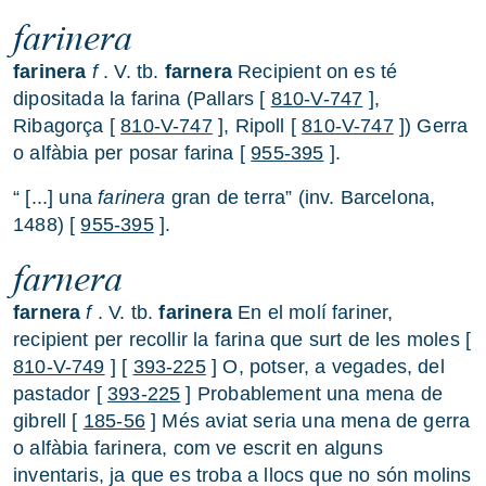
farinera
farinera
f
. V. tb.
farnera
Recipient on es té
dipositada la farina (Pallars [
810-V-747
],
Ribagorça [
810-V-747
], Ripoll [
810-V-747
]) Gerra
o alfàbia per posar farina [
955-395
].
“ [...] una
farinera
gran de terra” (inv. Barcelona,
1488) [
955-395
].
farnera
farnera
f
. V. tb.
farinera
En el molí fariner,
recipient per recollir la farina que surt de les moles [
810-V-749
] [
393-225
] O, potser, a vegades, del
pastador [
393-225
] Probablement una mena de
gibrell [
185-56
] Més aviat seria una mena de gerra
o alfàbia farinera, com ve escrit en alguns
inventaris, ja que es troba a llocs que no són molins