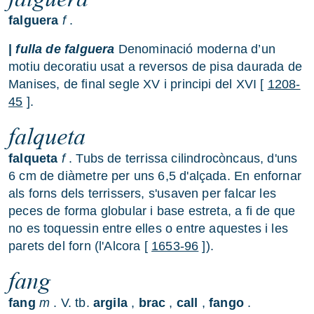
falguera
f
.
|
fulla de falguera
Denominació moderna d’un
motiu decoratiu usat a reversos de pisa daurada de
Manises, de final segle XV i principi del XVI [
1208-
45
].
falqueta
falqueta
f
. Tubs de terrissa cilindrocòncaus, d'uns
6 cm de diàmetre per uns 6,5 d'alçada. En enfornar
als forns dels terrissers, s'usaven per falcar les
peces de forma globular i base estreta, a fi de que
no es toquessin entre elles o entre aquestes i les
parets del forn (l'Alcora [
1653-96
]).
fang
fang
m
. V. tb.
argila
,
brac
,
call
,
fango
.