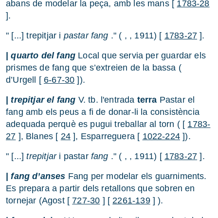
abans de modelar la peça, amb les mans [
1783-28
].
" [...] trepitjar i
pastar fang
." ( , , 1911) [
1783-27
].
|
quarto del fang
Local que servia per guardar els
prismes de fang que s’extreien de la bassa (
d’Urgell [
6-67-30
]).
|
trepitjar el fang
V. tb. l'entrada
terra
Pastar el
fang amb els peus a fi de donar-li la consistència
adequada perquè es pugui treballar al torn ( [
1783-
27
], Blanes [
24
], Esparreguera [
1022-224
]).
" [...]
trepitjar
i pastar
fang
." ( , , 1911) [
1783-27
].
|
fang d’anses
Fang per modelar els guarniments.
Es prepara a partir dels retallons que sobren en
tornejar (Agost [
727-30
] [
2261-139
] ).