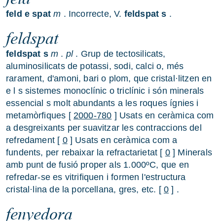
feld
e
spat
m
. Incorrecte, V.
feldspat
s
.
feldspat
feldspat
s
m
.
pl
. Grup de tectosilicats,
aluminosilicats de potassi, sodi, calci o, més
rarament, d'amoni, bari o plom, que cristal·litzen en
e l s sistemes monoclínic o triclínic i són minerals
essencial s molt abundants a les roques ígnies i
metamòrfiques [
2000-780
] Usats en ceràmica com
a desgreixants per suavitzar les contraccions del
refredament [
0
] Usats en ceràmica com a
fundents, per rebaixar la refractarietat [
0
] Minerals
amb punt de fusió proper als 1.000ºC, que en
refredar-se es vitrifiquen i formen l'estructura
cristal·lina de la porcellana, gres, etc. [
0
] .
fenyedora