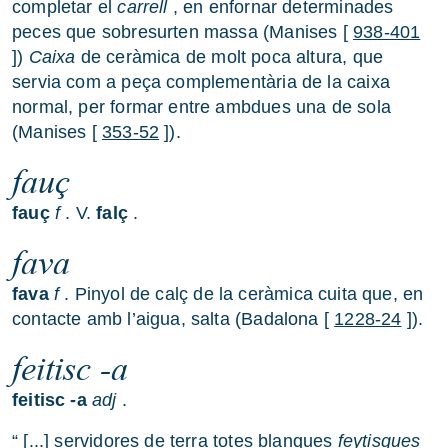
completar el
carrell
, en enfornar determinades
peces que sobresurten massa (Manises [
938-401
])
Caixa
de ceràmica de molt poca altura, que
servia com a peça complementària de la caixa
normal, per formar entre ambdues una de sola
(Manises [
353-52
]).
fauç
fauç
f
. V.
falç
.
fava
fava
f
. Pinyol de calç de la ceràmica cuita que, en
contacte amb l’aigua, salta (Badalona [
1228-24
]).
feitisc -a
feitisc -a
adj
.
“ [...] servidores de terra totes blanques
feytisques