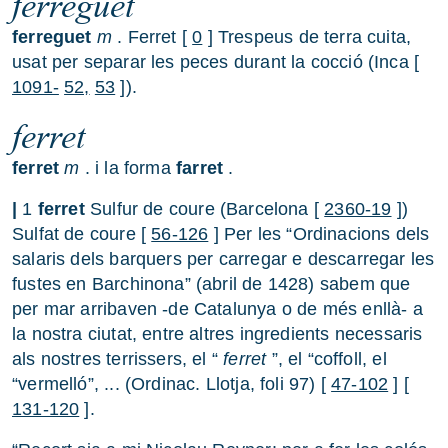
ferreguet
ferreguet
m
. Ferret [
0
] Trespeus de terra cuita,
usat per separar les peces durant la cocció (Inca [
1091-
52,
53
]).
ferret
ferret
m
. i la forma
farret
.
|
1
ferret
Sulfur de coure (Barcelona [
2360-19
])
Sulfat de coure [
56-126
] Per les “Ordinacions dels
salaris dels barquers per carregar e descarregar les
fustes en Barchinona” (abril de 1428) sabem que
per mar arribaven -de Catalunya o de més enllà- a
la nostra ciutat, entre altres ingredients necessaris
als nostres terrissers, el “
ferret
”, el “coffoll, el
“vermelló”, ... (Ordinac. Llotja, foli 97) [
47-102
] [
131-120
].