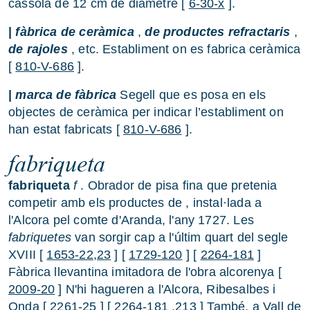
cassola de 12 cm de diàmetre [
6-30-x
].
|
fàbrica de ceràmica
,
de productes refractaris
,
de rajoles
, etc. Establiment on es fabrica ceràmica
[
810-V-686
].
|
marca de fàbrica
Segell que es posa en els
objectes de ceràmica per indicar l’establiment on
han estat fabricats [
810-V-686
].
fabriqueta
fabriqueta
f
. Obrador de pisa fina que pretenia
competir amb els productes de , instal·lada a
l'Alcora pel comte d'Aranda, l'any 1727. Les
fabriquetes
van sorgir cap a l'últim quart del segle
XVIII [
1653-22,23
] [
1729-120
] [
2264-181
]
Fàbrica llevantina imitadora de l'obra alcorenya [
2009-20
] N'hi hagueren a l'Alcora, Ribesalbes i
Onda [
2261-25
] [
2264-181
,213
] També, a Vall de