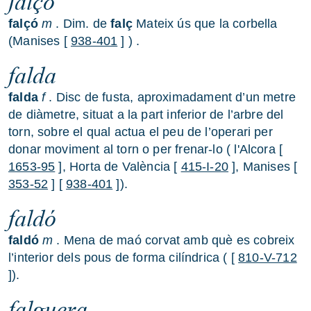
falçó
falçó
m
. Dim. de
falç
Mateix ús que la corbella
(Manises [
938-401
] ) .
falda
falda
f
. Disc de fusta, aproximadament d’un metre
de diàmetre, situat a la part inferior de l’arbre del
torn, sobre el qual actua el peu de l’operari per
donar moviment al torn o per frenar-lo ( l'Alcora [
1653-95
], Horta de València [
415-I-20
], Manises [
353-52
] [
938-401
]).
faldó
faldó
m
. Mena de maó corvat amb què es cobreix
l’interior dels pous de forma cilíndrica ( [
810-V-712
]).
falguera