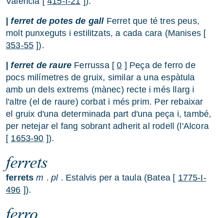
València [
415-I-21
]).
|
ferret de potes de gall
Ferret que té tres peus,
molt punxeguts i estilitzats, a cada cara (Manises [
353-55
]).
|
ferret de raure
Ferrussa [
0
] Peça de ferro de
pocs milímetres de gruix, similar a una espàtula
amb un dels extrems (mànec) recte i més llarg i
l'altre (el de raure) corbat i més prim. Per rebaixar
el gruix d'una determinada part d'una peça i, també,
per netejar el fang sobrant adherit al rodell (l'Alcora
[
1653-90
]).
ferrets
ferrets
m
.
pl
. Estalvis per a taula (Batea [
1775-I-
496
]).
ferro