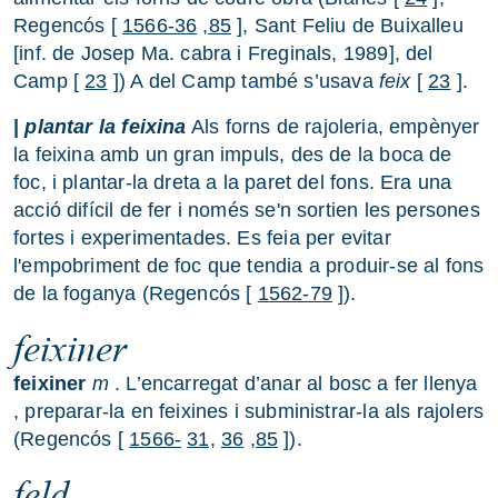
Regencós [
1566-36
,85
], Sant Feliu de Buixalleu
[inf. de Josep Ma. cabra i Freginals, 1989], del
Camp [
23
]) A del Camp també s’usava
feix
[
23
].
|
plantar la feixina
Als forns de rajoleria, empènyer
la feixina amb un gran impuls, des de la boca de
foc, i plantar-la dreta a la paret del fons. Era una
acció difícil de fer i només se'n sortien les persones
fortes i experimentades. Es feia per evitar
l'empobriment de foc que tendia a produir-se al fons
de la foganya (Regencós [
1562-79
]).
feixiner
feixiner
m
. L’encarregat d’anar al bosc a fer llenya
, preparar-la en feixines i subministrar-la als rajolers
(Regencós [
1566-
31,
36
,85
]).
feld