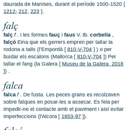
daurada de Manises, durant el període 1500-1520 [
1212-
212,
223
].
falç
falç
f
. i les formes
fauç
i
faus
V. tb.
corbella
,
falçó
Eina que els gerrers empren per tallar la
rodona a talls (l’Empordà [
810-V-704
] ) o per
buidar els escalons (Mallorca [
810-V-704
]) Per
tallar el fang (la Galera [
Museu de la Galera, 2018
]) .
falca
falca
f
. De fusta. Les peces grans es recolzaven
sobre falques en posar-les a assecar. Es feia per
impedir-ne el contacte amb el paviment i així evitar
imperfeccions (l'Alcora [
1653-97
]).