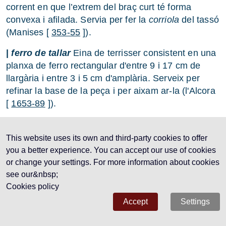
corrent en que l’extrem del braç curt té forma
convexa i afilada. Servia per fer la
corriola
del tassó
(Manises [
353-55
]).
|
ferro de tallar
Eina de terrisser consistent en una
planxa de ferro rectangular d'entre 9 i 17 cm de
llargària i entre 3 i 5 cm d'amplària. Serveix per
refinar la base de la peça i per aixam ar-la (l'Alcora
[
1653-89
]).
|
ferro de treure mostres
V.
mostrejador
.
This website uses its own and third-party cookies to offer
ferros
you a better experience. You can accept our use of cookies
or change your settings. For more information about cookies
ferros
m
.
pl
. Estalvis per a taula (Corbera d’Ebre [
see our&nbsp;
1775-I-496
]).
Cookies policy
ferruça
Accept
Settings
ferruça
f
. V.
ferrussa
.