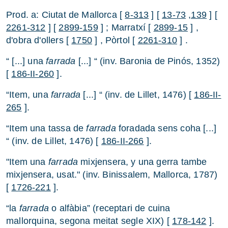
Prod. a: Ciutat de Mallorca [
8-313
] [
13-73
,139
] [
2261-312
] [
2899-159
] ; Marratxí [
2899-15
] ,
d'obra d'ollers [
1750
] , Pòrtol [
2261-310
] .
“ [...] una
farrada
[...] “ (inv. Baronia de Pinós, 1352)
[
186-II-260
].
“Item, una
farrada
[...] “ (inv. de Lillet, 1476) [
186-II-
265
].
“Item una tassa de
farrada
foradada sens coha [...]
“ (inv. de Lillet, 1476) [
186-II-266
].
"Item una
farrada
mixjensera, y una gerra tambe
mixjensera, usat." (inv. Binissalem, Mallorca, 1787)
[
1726-221
].
“la
farrada
o alfàbia” (receptari de cuina
mallorquina, segona meitat segle XIX) [
178-142
].