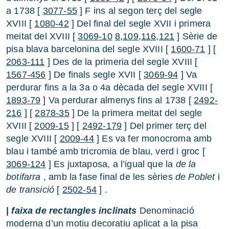
a 1738 [
3077-55
] F ins al segon terç del segle
XVIII [
1080-42
] Del final del segle XVII i primera
meitat del XVIII [
3069-10
8,109,116,121
] Sèrie de
pisa blava barcelonina del segle XVIII [
1600-71
] [
2063-111
] Des de la primeria del segle XVIII [
1567-456
] De finals segle XVII [
3069-94
] Va
perdurar fins a la 3a o 4a dècada del segle XVIII [
1893-79
] Va perdurar almenys fins al 1738 [
2492-
216
] [
2878-35
] De la primera meitat del segle
XVIII [
2009-15
] [
2492-179
] Del primer terç del
segle XVIII [
2009-44
] Es va fer monocroma amb
blau i també amb tricromia de blau, verd i groc [
3069-124
] Es juxtaposa, a l’igual que la
de la
botifarra
, amb la fase final de les sèries
de Poblet
i
de transició
[
2502-54
] .
|
faixa de rectangles inclinats
Denominació
moderna d’un motiu decoratiu aplicat a la pisa