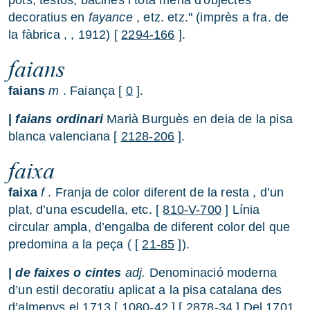
pots, testos, bacines i tota mena d'objectes
decoratius en
fayance
, etz. etz." (imprès a fra. de
la fàbrica , , 1912) [
2294-166
].
faians
faians
m
. Faiança [
0
].
|
faians ordinari
Marià Burguès en deia de la pisa
blanca valenciana [
2128-206
].
faixa
faixa
f
. Franja de color diferent de la resta , d’un
plat, d’una escudella, etc. [
810-V-700
] Línia
circular ampla, d’engalba de diferent color del que
predomina a la peça ( [
21-85
]).
|
de faixes o cintes
adj.
Denominació moderna
d’un estil decoratiu aplicat a la pisa catalana des
d’almenys el 1713 [
1080-42
] [
2878-34
] Del 1701