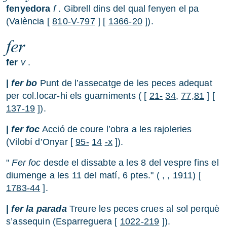
fenyedora
f
. Gibrell dins del qual fenyen el pa
(València [
810-V-797
] [
1366-20
]).
fer
fer
v
.
|
fer bo
Punt de l’assecatge de les peces adequat
per col.locar-hi els guarniments ( [
21-
34,
77,81
] [
137-19
]).
|
fer foc
Acció de coure l’obra a les rajoleries
(Vilobí d’Onyar [
95-
14
-x
]).
"
Fer foc
desde el dissabte a les 8 del vespre fins el
diumenge a les 11 del matí, 6 ptes." ( , , 1911) [
1783-44
].
|
fer la parada
Treure les peces crues al sol perquè
s’assequin (Esparreguera [
1022-219
]).