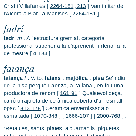
Crist i Villafamés [
2264-181
,213
] Van imitar de
l'Alcora a Biar i a Manises [
2264-181
] .
fadrí
fadrí
m
. A l'estructura gremial, categoria
professional superior a la d'aprenent i inferior a la
de mestre [
4-134
]
faiança
faiança
f
. V. tb.
faians
,
majòlica
,
pisa
Se'n diu
de la pisa perquè Faenza, a italiana , en fou una
productora de renom [
161-91
] Qualsevol peça,
cairó o rajoleta de ceràmica coberta d’un esmalt
opac [
813-178
] Ceràmica envernissada o
esmaltada [
1070-848
] [
1666-107
] [
2000-768
] .
“Retaules, sants, plates, aiguamanils, piquetes,