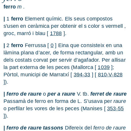
ferro
m
.
|
1
ferro
Element químic. Els seus compostos
s'usen en ceràmica per obtenir el s color s vermell ,
groc, marró i blau [
1788
].
|
2
ferro
Ferrussa [
0
] Eina que consisteix en una
làmina plana d’acer, de forma rectangular, amb un
dels costats corvat per servir d’agafador. Per allisar
la part externa de les peces (Mallorca [
1039
];
Pòrtol, municipi de Marratxí [
394-33
] [
810-V-828
]).
|
ferro de raure
o
per a raure
V. tb.
ferret de raure
Passamà de ferro en forma de L. S’usava per
raure
o perfilar les vores de les peces (Manises [
353-55
]).
|
ferro de raure tassons
Difereix del
ferro de raure