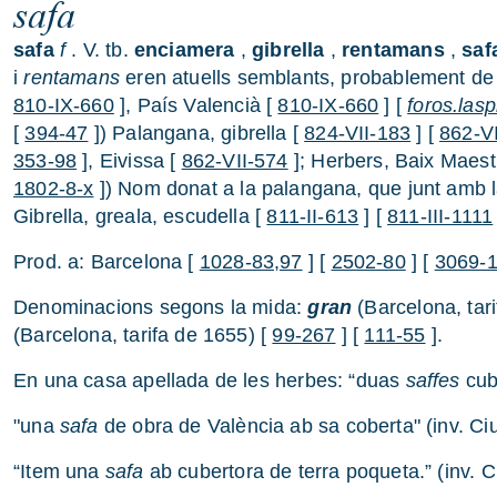
safa
safa
f
. V. tb.
enciamera
,
gibrella
,
rentamans
,
saf
i
rentamans
eren atuells semblants, probablement de f
810-IX-660
], País Valencià [
810-IX-660
] [
foros.las
[
394-47
]) Palangana, gibrella [
824-VII-183
] [
862-V
353-98
], Eivissa [
862-VII-574
]; Herbers, Baix Maest
1802-8-x
]) Nom donat a la palangana, que junt amb 
Gibrella, greala, escudella [
811-II-613
] [
811-III-1111
Prod. a: Barcelona [
1028-83,97
] [
2502-80
] [
3069-
Denominacions segons la mida:
gran
(Barcelona, tar
(Barcelona, tarifa de 1655) [
99-267
] [
111-55
].
En una casa apellada de les herbes: “duas
saffes
cube
"una
safa
de obra de València ab sa coberta" (inv. Ci
“Item una
safa
ab cubertora de terra poqueta.” (inv. C