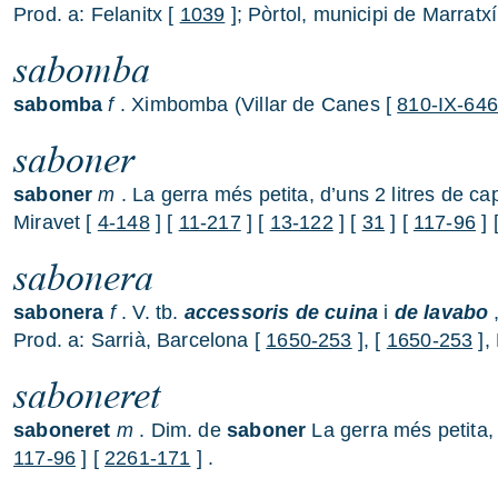
Prod. a: Felanitx [
1039
]; Pòrtol, municipi de Marratxí
sabomba
sabomba
f
. Ximbomba (Villar de Canes [
810-IX-64
saboner
saboner
m
. La gerra més petita, d’uns 2 litres de ca
Miravet [
4-148
] [
11-217
] [
13-122
] [
31
] [
117-96
] 
sabonera
sabonera
f
. V. tb.
accessoris de cuina
i
de lavabo
,
Prod. a: Sarrià, Barcelona [
1650-253
], [
1650-253
],
saboneret
saboneret
m
. Dim. de
saboner
La gerra més petita, 
117-96
] [
2261-171
] .