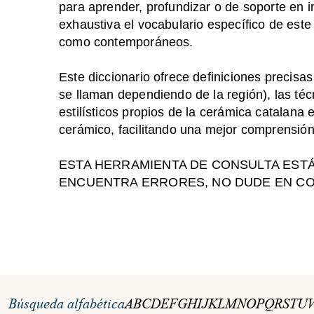
para aprender, profundizar o de soporte en i
exhaustiva el vocabulario específico de este 
como contemporáneos.
Este diccionario ofrece definiciones precisa
se llaman dependiendo de la región), las té
estilísticos propios de la cerámica catalana 
cerámico, facilitando una mejor comprensión 
ESTA HERRAMIENTA DE CONSULTA ESTÁ
ENCUENTRA ERRORES, NO DUDE EN C
Búsqueda alfabética
A
B
C
D
E
F
G
H
I
J
K
L
M
N
O
P
Q
R
S
T
U