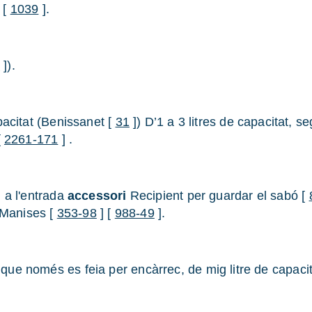
 [
1039
].
6
]).
pacitat (Benissanet [
31
]) D’1 a 3 litres de capacitat, s
[
2261-171
] .
 a l'entrada
accessori
Recipient per guardar el sabó [
 Manises [
353-98
] [
988-49
].
que només es feia per encàrrec, de mig litre de capacit