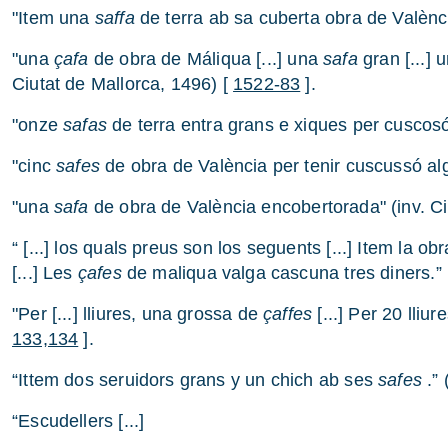
"Item una
saffa
de terra ab sa cuberta obra de Valènci
"una
çafa
de obra de Máliqua [...] una
safa
gran [...] 
Ciutat de Mallorca, 1496) [
1522-83
].
"onze
safas
de terra entra grans e xiques per cuscosó"
"cinc
safes
de obra de València per tenir cuscussó al
"una
safa
de obra de València encobertorada" (inv. Ci
“ [...] los quals preus son los seguents [...] Item la o
[...] Les
çafes
de maliqua valga cascuna tres diners.” 
"Per [...] lliures, una grossa de
çaffes
[...] Per 20 lliu
133,134
].
“Ittem dos seruidors grans y un chich ab ses
safes
.” 
“Escudellers [...]