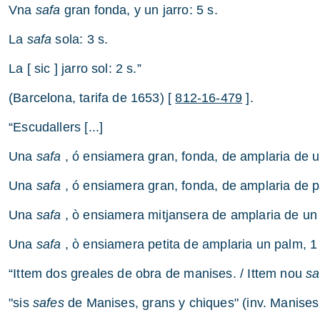
Vna
safa
gran fonda, y un jarro: 5 s.
La
safa
sola: 3 s.
La [ sic ] jarro sol: 2 s.”
(Barcelona, tarifa de 1653) [
812-16-479
].
“Escudallers [...]
Una
safa
, ó ensiamera gran, fonda, de amplaria de un
Una
safa
, ó ensiamera gran, fonda, de amplaria de p
Una
safa
, ò ensiamera mitjansera de amplaria de un 
Una
safa
, ò ensiamera petita de amplaria un palm, 1 
“Ittem dos greales de obra de manises. / Ittem nou
sa
"sis
safes
de Manises, grans y chiques" (inv. Manises