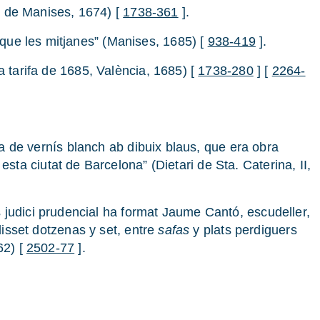
ell de Manises, 1674) [
1738-361
].
ue les mitjanes” (Manises, 1685) [
938-419
].
 tarifa de 1685, València, 1685) [
1738-280
] [
2264-
sa de vernís blanch ab dibuix blaus, que era obra
ta ciutat de Barcelona” (Dietari de Sta. Caterina, II,
s judici prudencial ha format Jaume Cantó, escudeller,
disset dotzenas y set, entre
safas
y plats perdiguers
62) [
2502-77
].