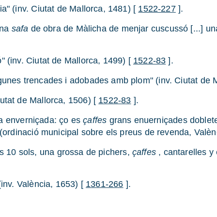
a" (inv. Ciutat de Mallorca, 1481) [
1522-227
].
una
safa
de obra de Màlicha de menjar cuscussó [...] u
 (inv. Ciutat de Mallorca, 1499) [
1522-83
].
gunes trencades i adobades amb plom" (inv. Ciutat de M
utat de Mallorca, 1506) [
1522-83
].
bra enverniçada: ço es
çaffes
grans enuerniçades dobletes
(ordinació municipal sobre els preus de revenda, Valènc
res 10 sols, una grossa de pichers,
çaffes
, cantarelles y
(inv. València, 1653) [
1361-266
].