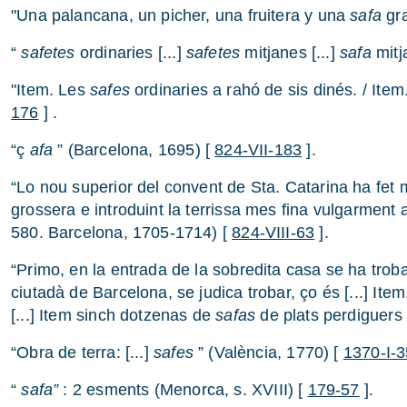
"Una palancana, un picher, una fruitera y una
safa
gra
“
safetes
ordinaries [...]
safetes
mitjanes [...]
safa
mitj
"Item. Les
safes
ordinaries a rahó de sis dinés. / Ite
176
] .
“ç
afa
” (Barcelona, 1695) [
824-VII-183
].
“Lo nou superior del convent de Sta. Catarina ha fet m
grossera e introduint la terrissa mes fina vulgarment
580. Barcelona, 1705-1714) [
824-VIII-63
].
“Primo, en la entrada de la sobredita casa se ha trob
ciutadà de Barcelona, se judica trobar, ço és [...] It
[...] Item sinch dotzenas de
safas
de plats perdiguers 
“Obra de terra: [...]
safes
” (València, 1770) [
1370-I-3
“
safa”
: 2 esments (Menorca, s. XVIII) [
179-57
].