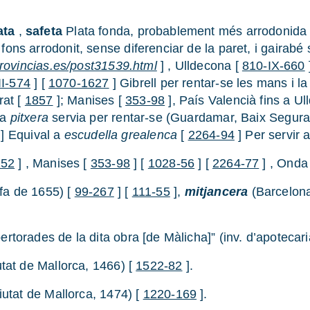
ata
,
safeta
Plata fonda, probablement més arrodonida
ons arrodonit, sense diferenciar de la paret, i gairabé
provincias.es/post31539.html
] , Ulldecona [
810-IX-660
II-574
] [
1070-1627
] Gibrell per rentar-se les mans i la
rat [
1857
]; Manises [
353-98
], País Valencià fins a U
la
pitxera
servia per rentar-se (Guardamar, Baix Segura
] Equival a
escudella grealenca
[
2264-94
] Per servir a
152
] , Manises [
353-98
] [
1028-56
] [
2264-77
] , Onda
ifa de 1655) [
99-267
] [
111-55
],
mitjancera
(Barcelona
rtorades de la dita obra [de Màlicha]” (inv. d’apotecari
utat de Mallorca, 1466) [
1522-82
].
iutat de Mallorca, 1474) [
1220-169
].