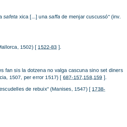
na
safeta
xica [...] una
saffa
de menjar cuscussó" (inv.
allorca, 1502) [
1522-83
].
 fan sis la dotzena no valga cascuna sino set diners
ia, 1507, per error 1517) [
687-157,158,159
].
 escudelles de rebuix" (Manises, 1547) [
1738-