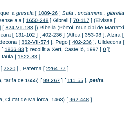
 que la
gresala
[
1089-26
]
Safa
,
enciamera
,
gibrella
 sense ala [
1650-248
] Gibrell [
70-117
] (Eivissa [
] [
824-VII-183
]) Ribella (Pòrtol, municipi de Marratxí
 cara [
131-102
] [
402-236
] (Altea [
353-98
], Alzira [
lldecona [
862-VII-574
], Pego [
402-236
], Ulldecona [
 [
1866-83
]; recollit a Xert, Castelló, 1997 [
0
])
 taula [
1522-83
] .
 [
2320
] , Paterna [
2264-77
] .
, tarifa de 1655) [
99-267
] [
111-55
],
petita
a, Ciutat de Mallorca, 1463) [
962-448
].