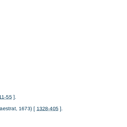
11-55
].
aestrat, 1673) [
1328-405
].