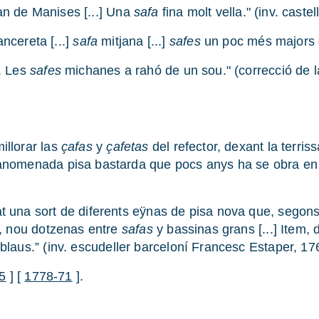
n de Manises [...] Una
safa
fina molt vella." (inv. cast
ancereta [...]
safa
mitjana [...]
safes
un poc més majors q
m. Les
safes
michanes a rahó de un sou." (correcció de la
illorar las
çafas
y
çafetas
del refector, dexant la terris
 anomenada pisa bastarda que pocs anys ha se obra en es
at una sort de diferents eÿnas de pisa nova que, segon
em, nou dotzenas entre
safas
y bassinas grans [...] Item, 
blaus.” (inv. escudeller barceloní Francesc Estaper, 17
5
] [
1778-71
].