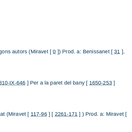
egons autors (Miravet [
0
]) Prod. a: Benissanet [
31
],
810-IX-646
] Per a la paret del bany [
1650-253
]
at (Miravet [
117-96
] [
2261-171
] ) Prod. a: Miravet [