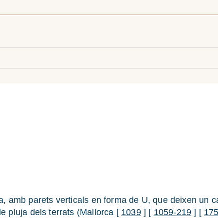
 amb parets verticals en forma de U, que deixen un ca
e pluja dels terrats (Mallorca [
1039
] [
1059-219
] [
175