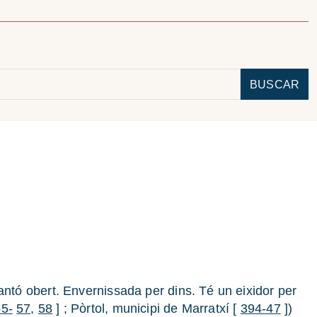
BUSCAR
ntó obert. Envernissada per dins. Té un eixidor per
5-
57,
58
] ; Pòrtol, municipi de Marratxí [
394-47
])