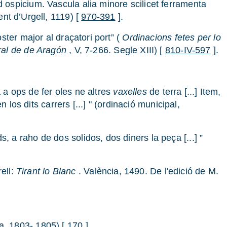
spicium. Vascula alia minore scilicet ferramenta
ent d’Urgell, 1119) [
970-391
].
ter major al draçatori port” (
Ordinacions fetes per lo
ral de
de Aragón
, V, 7-266. Segle XIII) [
810-IV-597
].
a a ops de fer oles ne altres
vaxelles
de terra [...] Item,
n los dits carrers [...] " (ordinació municipal,
, a raho de dos solidos, dos diners la peça [...] ”
ell:
Tirant lo Blanc
. València, 1490. De l'edició de M.
a, 1803- 1805) [
170
].