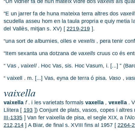
“Un vidrier fa de hun mateix vidre dos
vaxells
als qual
"E un jarrer fa de huna mateixa terra altres dos
vaxell
scudella asseu hom en la taula propria e quiy metia la
del Vallès, mitjan s. XV) [
2219-219
].
“una sort de alburnies, olles e
vexells
, pera tenir con
"Item sexanta una dotzana de
vaxells
cruus co és entr
“ Vas ,
vaixell
. Hoc Vas, sis. Hoc Vasum, i. [...] ” (Ba
“ vaixell . m. [...] Vas, eyna de terra ó pisa.
Vaso
,
vas
vaixella
vaixella
f
. i les varietats formals
vaxella
,
vexella
. V
Llitera [
193
]) Conjunt de plats, vasos, copes i altres 
III-1335
] Van fer vaixella de pisa, el segle XIX, a l'
212,214
] A Biar, de final s. XVIII fins al 1957 [
2264-