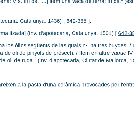
tzena: V s. IIII ds. [...] item una vaca de terra: III ds.”
otecaria, Catalunya, 1436) [
642-385
].
ormalitzada] (inv. d'apotecaria, Catalunya, 1501) [
642-3
a los òlins següents de las quals n·i ha tres buydes. / 
ura de oli de pinyols de présech. / Item en altre
vaque
IV 
e oli de ruda." (inv. d'apotecaria, Ciutat de Mallorca, 
reixen a la pasta d'una ceràmica provocades per l'entra