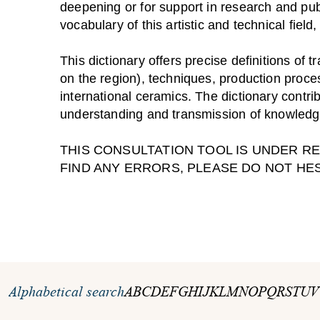
deepening or for support in research and pub
vocabulary of this artistic and technical fiel
This dictionary offers precise definitions of
on the region), techniques, production proces
international ceramics. The dictionary contrib
understanding and transmission of knowledge
THIS CONSULTATION TOOL IS UNDER R
FIND ANY ERRORS, PLEASE DO NOT HE
Alphabetical search
A
B
C
D
E
F
G
H
I
J
K
L
M
N
O
P
Q
R
S
T
U
V