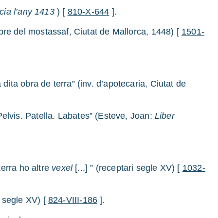
cia l’any 1413
) [
810-X-644
].
Llibre del mostassaf, Ciutat de Mallorca, 1448) [
1501-
 dita obra de terra” (inv. d’apotecaria, Ciutat de
elvis. Patella. Labates” (Esteve, Joan:
Liber
terra ho altre
vexel
[...] ” (receptari segle XV) [
1032-
l segle XV) [
824-VIII-186
].