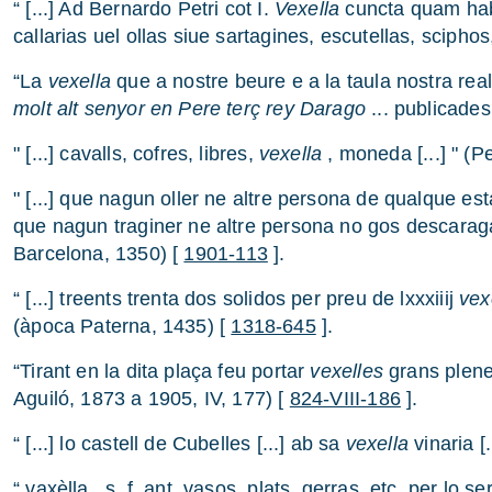
“ [...] Ad Bernardo Petri cot I.
Vexella
cuncta quam habe
callarias uel ollas siue sartagines, escutellas, scipho
“La
vexella
que a nostre beure e a la taula nostra rea
molt alt senyor en Pere terç rey Darago
... publicade
" [...] cavalls, cofres, libres,
vexella
, moneda [...] " (P
" [...] que nagun oller ne altre persona de qualque est
que nagun traginer ne altre persona no gos descaragar 
Barcelona, 1350) [
1901-113
].
“ [...] treents trenta dos solidos per preu de lxxxiiij
vex
(àpoca Paterna, 1435) [
1318-645
].
“Tirant en la dita plaça feu portar
vexelles
grans plene
Aguiló, 1873 a 1905, IV, 177) [
824-VIII-186
].
“ [...] lo castell de Cubelles [...] ab sa
vexella
vinaria [.
“ vaxèlla . s. f. ant. vasos, plats, gerras, etc. per lo s