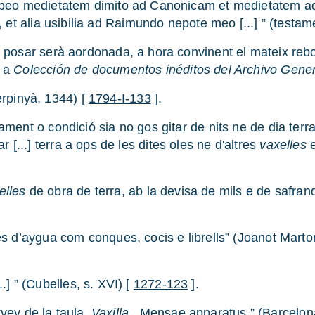
o medietatem dimito ad Canonicam et medietatem ad o
s, et alia usibilia ad Raimundo nepote meo [...] ” (testam
l posar serà aordonada, a hora convinent el mateix rebos
s a
Colección de documentos inéditos del Archivo Gene
erpinyà, 1344) [
1794-I-133
].
ament o condició sia no gos gitar de nits ne de dia terr
[...] terra a ops de les dites oles ne d'altres
vaxelles
e
elles
de obra de terra, ab la devisa de mils e de safrands
s d’aygua com conques, cocis e librells” (Joanot Martor
..] ” (Cubelles, s. XVI) [
1272-123
].
ervey de la taula.
Vaxilla
. Mensae apparatus.” (Barcelon