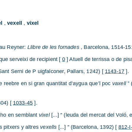
l
,
vexell
,
vixel
lau Reyner:
Llibre de les fornades
, Barcelona, 1514-15
ue serveixi de recipient [
0
] Atuell de terrissa o de pis
e Sant Serni de P uigfalconer, Pallars, 1242) [
1143-17
].
reebre en si gran quantitat d’aygua que’l poc
vaxell
” 
304) [
1033-45
].
rch ho en semblant
vixel
[...] ” (leuda del mercat del Voló,
s pitxers y altres
vexells
[...] ” (Barcelona, 1392) [
812-I