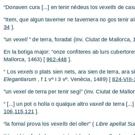
“Donaven cura [...] en tenir nèdeus los
vexells
de cas
"Item, que algun taverner ne tavernera no gos tenir a
34
].
"un
vexell
" de terra, foradat (inv. Ciutat de Mallorca,
En la botiga major: “onze confiteres ab lurs cubertore
Mallorca, 1463) [
962-448
].
“ Los
vexels
o plats sien nets, ara sien de terra, ara si
Elegantiarum
, f 1 vº i 3 vº. Venècia, 1489) [
824-VIII
"un
vexel
de terra per tenir segí" (inv. Ciutat de Mallo
“ [...] un pot o holla o qualque altro
vaxell
de terra [...
106,115,121
].
“la fornal prova los
vexells
del oller” (
Libre apellat S