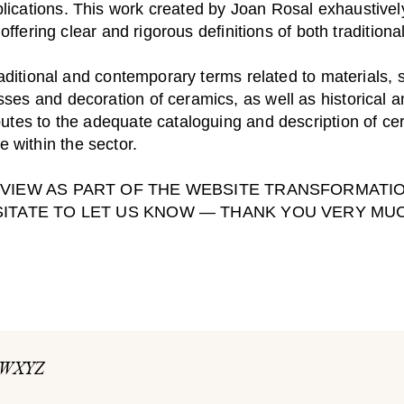
lications. This work created by Joan Rosal exhaustivel
d, offering clear and rigorous definitions of both traditi
 traditional and contemporary terms related to materials
ses and decoration of ceramics, as well as historical an
utes to the adequate cataloguing and description of cera
 within the sector.
EVIEW AS PART OF THE WEBSITE TRANSFORMATI
SITATE TO LET US KNOW — THANK YOU VERY MU
W
X
Y
Z