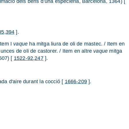
 (estimació dels béns d’una especieria, Barcelona, 1364) [
85,394
].
Item I
vaque
ha mitga liura de oli de mastec. / Item en
unces de oli de castorer. / Item en altre
vaque
mitga
1507) [
1522-92,247
].
da d'aire durant la cocció [
1666-209
].