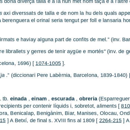
s dona diverça talla e a la hun met nom taça e a l’altre 
s
axi diverssats de talla e de nom la hu dels quals appel
 berenguera el orinal seria tengut per foll e lansaria h
firmats e haviay alguna part de confits de mel.” (inv. B
e librallets y gerres de tenir aygüe e mortés" (inv. de g
rcelona, 1696) [
1074-1005
].
ija
.” (diccionari Pere Labèrnia, Barcelona, 1839-1840) 
. tb.
einada
,
einam
,
escurada
,
obreria
(Esparreguer
recipients per contenir líquids i, sobretot, aliments [
810
Alcora, Benicalap, Benigànim, Biar, Manises, Olocau, Onda
215
] A Betxí, de final s. XVIII fins al 1809 [
2264-215
] A