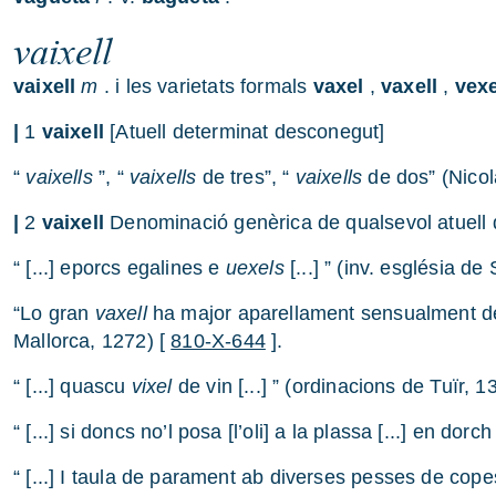
vaixell
vaixell
m
. i les varietats formals
vaxel
,
vaxell
,
vexe
|
1
vaixell
[Atuell determinat desconegut]
“
vaixells
”, “
vaixells
de tres”, “
vaixells
de dos” (Nico
|
2
vaixell
Denominació genèrica de qualsevol atuell q
“ [...] eporcs egalines e
uexels
[...] ” (inv. església d
“Lo gran
vaxell
ha major aparellament sensualment de 
Mallorca, 1272) [
810-X-644
].
“ [...] quascu
vixel
de vin [...] ” (ordinacions de Tuïr, 1
“ [...] si doncs no’l posa [l’oli] a la plassa [...] en do
“ [...] I taula de parament ab diverses pesses de cope