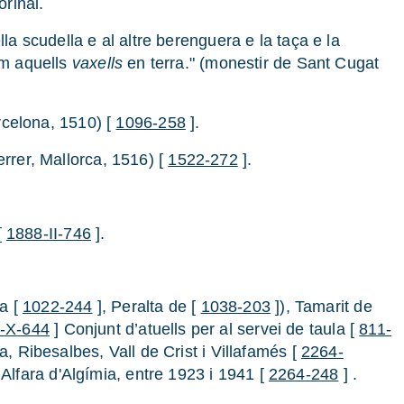
orinal.
la scudella e al altre berenguera e la taça e la
om aquells
vaxells
en terra." (monestir de Sant Cugat
arcelona, 1510) [
1096-258
].
errer, Mallorca, 1516) [
1522-272
].
[
1888-II-746
].
a [
1022-244
], Peralta de [
1038-203
]), Tamarit de
-X-644
] Conjunt d’atuells per al servei de taula [
811-
, Ribesalbes, Vall de Crist i Villafamés [
2264-
 Alfara d'Algímia, entre 1923 i 1941 [
2264-248
] .