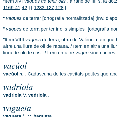
“item XVI
vaques de tenir olis
, a rahó de IIII s. la do
1169-41,42
] [
1233-127,128
].
"
vaques
de terra" [ortografia normalitzada] (inv. d'ap
"
vaques
de terra per tenir olis simples" [ortografia n
"Item VIIII
vaques
de terra, obra de València, en què h
altre una liura de oli de rabasa. / Item en altra una li
liura de oli de cost. / Item en altre
vaque
sinch unces d
vacúol
vacúol
m
. Cadascuna de les cavitats petites que apa
vadriola
vadriola
V.
vedriola
.
vagueta
vagueta
f
. V.
bagueta
.