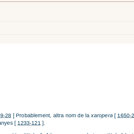
9-28
] Probablement, altra nom de la
xaropera
[
1650-
banyes [
1233-121
].