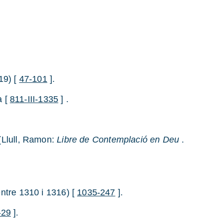
19) [
47-101
].
a [
811-III-1335
] .
(Llull, Ramon:
Libre de Contemplació en Deu
.
 entre 1310 i 1316) [
1035-247
].
-29
].