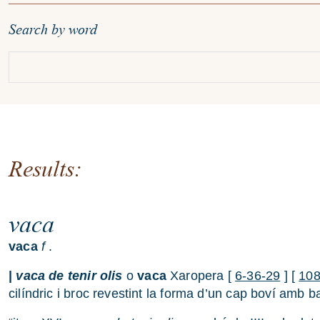
Search by word
Results:
vaca
vaca
f
.
|
vaca de tenir olis
o
vaca
Xaropera [
6-36-29
] [
108
cilíndric i broc revestint la forma d’un cap boví amb 