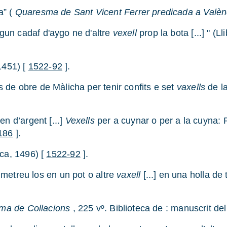
a” (
Quaresma de Sant Vicent Ferrer predicada a Valèn
lgun cadaf d'aygo ne d'altre
vexell
prop la bota [...] " (
 1451) [
1522-92
].
s de obre de Màlicha per tenir confits e set
vaxells
de la
en d’argent [...]
Vexells
per a cuynar o per a la cuyna: P
-186
].
rca, 1496) [
1522-92
].
] metreu los en un pot o altre
vaxell
[...] en una holla de 
uma de Collacions
, 225 vº. Biblioteca de : manuscrit de