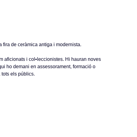
fira de ceràmica antiga i modernista.
m aficionats i col•leccionistes. Hi hauran noves
a qui ho demani en assessorament, formació o
tots els públics.